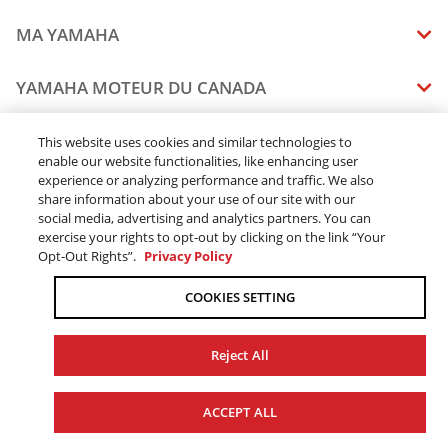
MA YAMAHA
MANUELS
YAMAHA MOTEUR DU CANADA
ÉTAT DES RAPPELS DE VOTRE VÉHICULE
SOMMAIRE DE L'ENTREPRISE
CONCESSIONNAIRES
This website uses cookies and similar technologies to
enable our website functionalities, like enhancing user
CARRIERES
experience or analyzing performance and traffic. We also
TROUVEZ UN CONCESSIONNAIRE
MENTIONS JURIDIQUES
RESTONS DEHORS
share information about your use of our site with our
DEVENEZ CONCESSIONNAIRE
social media, advertising and analytics partners. You can
BLOGUE
MODALITÉS ET CONDITIONS
exercise your rights to opt-out by clicking on the link “Your
COMMANDES EN LIGNE
CONCESSIONAIRE ÉLITE
Opt-Out Rights”.
Privacy Policy
COMMUNIQUEZ AVEC NOUS
ACOMPTE EN LIGNE MODALITÉS ET CONDITIONS
SUIVRE MA COMMANDE
FAQ
COOKIES SETTING
POLITIQUE DE CONFIDENTIALITÉ
TRAITEMENT DES COMMANDES
L’ACCESSIBILITÉ
LIVRAISON
Reject All
CHANGER LES PARAMÈTRES DES TÉMOINS (COOKIES)
DISPONIBILITÉ DES PRODUITS
© 2026 Yamaha Moteur du Canada Ltée. Tous droits réservés.
LE TRAVAIL FORCÉ ET DES ENFANTS
ACCEPT ALL
TAXE DE VENTE
SITE WEB GLOBAL
YAMAHA MUSIC
PIÈCES DE RECHANGE ET SERVICES