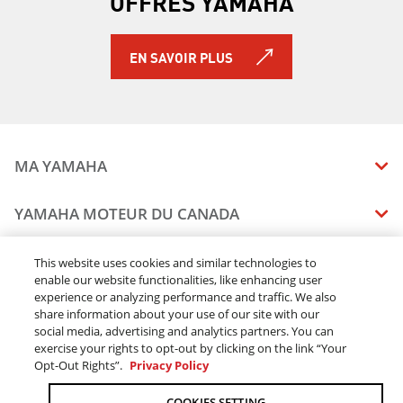
OFFRES YAMAHA
NIKEN GT 2019
PW50 2019 À 2 TEMPS
AR240 2019
EN SAVOIR PLUS
SX240 2019
242 LIMITED S 2019
242X E-SERIES 2019
242 LIMITED S E-SERIES 2019
SRVIPER L-TX 2019
MA YAMAHA
SRX120R 2019
SIDEWINDER B-TX LE 2019
MANUELS
YAMAHA MOTEUR DU CANADA
SIDEWINDER L-TX DX 2019
ÉTAT DES RAPPELS DE VOTRE VÉHICULE
SIDEWINDER L-TX LE 2019
SOMMAIRE DE L'ENTREPRISE
CONCESSIONNAIRES
This website uses cookies and similar technologies to
SIDEWINDER L-TX SE 2019
enable our website functionalities, like enhancing user
CARRIERES
SIDEWINDER M-TX LE 2019
experience or analyzing performance and traffic. We also
TROUVEZ UN CONCESSIONNAIRE
MENTIONS JURIDIQUES
RESTONS DEHORS
SIDEWINDER SRX LE 2019
share information about your use of our site with our
DEVENEZ CONCESSIONNAIRE
social media, advertising and analytics partners. You can
SIDEWINDER X-TX LE 2019
BLOGUE
MODALITÉS ET CONDITIONS
exercise your rights to opt-out by clicking on the link “Your
COMMANDES EN LIGNE
SIDEWINDER X-TX SE 2019
CONCESSIONAIRE ÉLITE
Opt-Out Rights”.
Privacy Policy
COMMUNIQUEZ AVEC NOUS
ACOMPTE EN LIGNE MODALITÉS ET CONDITIONS
SNOSCOOT ES 2019
SUIVRE MA COMMANDE
FAQ
AR195 2019
COOKIES SETTING