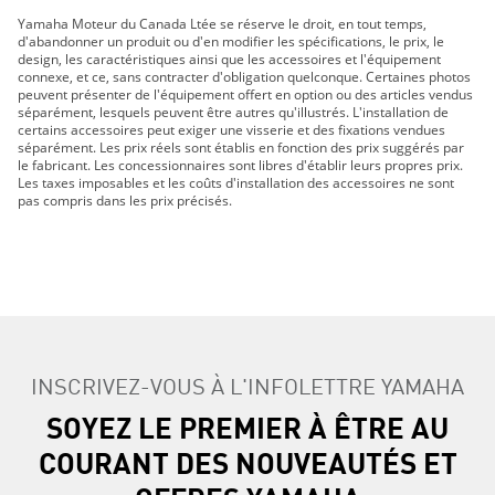
GRIZZLY DAE LE 2019
Yamaha Moteur du Canada Ltée se réserve le droit, en tout temps,
GRIZZLY DAE SE 2019
d'abandonner un produit ou d'en modifier les spécifications, le prix, le
210 FSH SPORT 2019
design, les caractéristiques ainsi que les accessoires et l'équipement
connexe, et ce, sans contracter d'obligation quelconque. Certaines photos
EXR 2019
peuvent présenter de l'équipement offert en option ou des articles vendus
EX DELUXE 2019
séparément, lesquels peuvent être autres qu'illustrés. L'installation de
certains accessoires peut exiger une visserie et des fixations vendues
EX 2019
séparément. Les prix réels sont établis en fonction des prix suggérés par
FX HO 2019
le fabricant. Les concessionnaires sont libres d'établir leurs propres prix.
Les taxes imposables et les coûts d'installation des accessoires ne sont
FX CRUISER HO 2019
pas compris dans les prix précisés.
FX SVHO 2019
FX CRUISER SVHO 2019
FJR1300ES 2019
GP1800R 2019
AR210 2019
SX210 2019
MT-07 2019
INSCRIVEZ-VOUS À L'INFOLETTRE YAMAHA
MT-09 2019
SOYEZ LE PREMIER À ÊTRE AU
MT-10 2019
COURANT DES NOUVEAUTÉS ET
TRACER 900 GT 2019
TRACER 900 2019