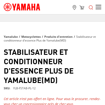
LIVRAISON GRATUITE
SUR TOUTES LES COMMANDES DE PLUS DE 99 $
LIVRAISON GRATUITE
Yamalube
/
Motocyclettes
/
Produits d'entretien
/
Stabilisateur et
SUR TOUTES LES COMMANDES DE PLUS DE 99 $
conditionneur d'essence Plus de Yamalube(MD)
LIVRAISON GRATUITE
STABILISATEUR ET
SUR TOUTES LES COMMANDES DE PLUS DE 99 $
CONDITIONNEUR
D'ESSENCE PLUS DE
YAMALUBE(MD)
SKU
YLB-FSTAB-PL-12
Cet article n'est pas offert en ligne. Pour vous le procurer, rendez-
vous chez un concessionnaire près de chez vous.