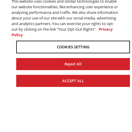
This website uses cookies and similar technologies to enable
QUI DOMINE
our website functionalities, like enhancing user experience or
analyzing performance and traffic. We also share information
about your use of our site with our social media, advertising
TOUTES LES
and analytics partners. You can exercise your rights to opt-
out by clicking on the link “Your Opt-Out Rights”.
Privacy
Policy
AUTRES
COOKIES SETTING
Reject All
Au moment où les moteurs Yamaha faisaient leurs
premières armes, il était pratique courante chez les
ACCEPT ALL
ingénieurs de recommander des huiles dites 'du
commerce'. Mais ces lubrifiants se sont vite révélés
inaptes à satisfaire aux normes élevées de protection
et de performance établies par nos spécialistes. Nos
clients méritaient mieux, alors les ingénieurs de
Yamaha n'ont pas ménagé les efforts pour leur offrir la
crème des huiles.