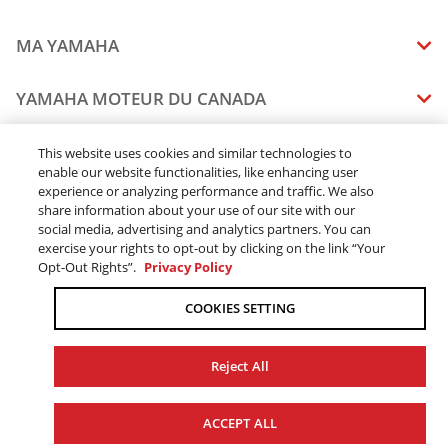
MA YAMAHA
MANUELS
YAMAHA MOTEUR DU CANADA
ÉTAT DES RAPPELS DE VOTRE VÉHICULE
SOMMAIRE DE L'ENTREPRISE
CONCESSIONNAIRES
This website uses cookies and similar technologies to
enable our website functionalities, like enhancing user
CARRIERES
experience or analyzing performance and traffic. We also
TROUVEZ UN CONCESSIONNAIRE
MENTIONS JURIDIQUES
RESTONS DEHORS
share information about your use of our site with our
DEVENEZ CONCESSIONNAIRE
social media, advertising and analytics partners. You can
BLOGUE
MODALITÉS ET CONDITIONS
exercise your rights to opt-out by clicking on the link “Your
COMMANDES EN LIGNE
CONCESSIONAIRE ÉLITE
Opt-Out Rights”.
Privacy Policy
COMMUNIQUEZ AVEC NOUS
ACOMPTE EN LIGNE MODALITÉS ET CONDITIONS
SUIVRE MA COMMANDE
FAQ
COOKIES SETTING
POLITIQUE DE CONFIDENTIALITÉ
TRAITEMENT DES COMMANDES
L’ACCESSIBILITÉ
LIVRAISON
Reject All
CHANGER LES PARAMÈTRES DES TÉMOINS (COOKIES)
DISPONIBILITÉ DES PRODUITS
© 2026 Yamaha Moteur du Canada Ltée. Tous droits réservés.
LE TRAVAIL FORCÉ ET DES ENFANTS
ACCEPT ALL
TAXE DE VENTE
SITE WEB GLOBAL
YAMAHA MUSIC