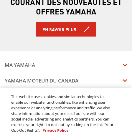
COURANT DES NOUVEAUTÉS ET
OFFRES YAMAHA
EN SAVOIR PLUS
MA YAMAHA
MANUELS
YAMAHA MOTEUR DU CANADA
ÉTAT DES RAPPELS DE VOTRE VÉHICULE
SOMMAIRE DE L'ENTREPRISE
CONCESSIONNAIRES
This website uses cookies and similar technologies to
enable our website functionalities, like enhancing user
CARRIERES
experience or analyzing performance and traffic. We also
TROUVEZ UN CONCESSIONNAIRE
MENTIONS JURIDIQUES
RESTONS DEHORS
share information about your use of our site with our
DEVENEZ CONCESSIONNAIRE
social media, advertising and analytics partners. You can
BLOGUE
MODALITÉS ET CONDITIONS
exercise your rights to opt-out by clicking on the link “Your
COMMANDES EN LIGNE
CONCESSIONAIRE ÉLITE
Opt-Out Rights”.
Privacy Policy
COMMUNIQUEZ AVEC NOUS