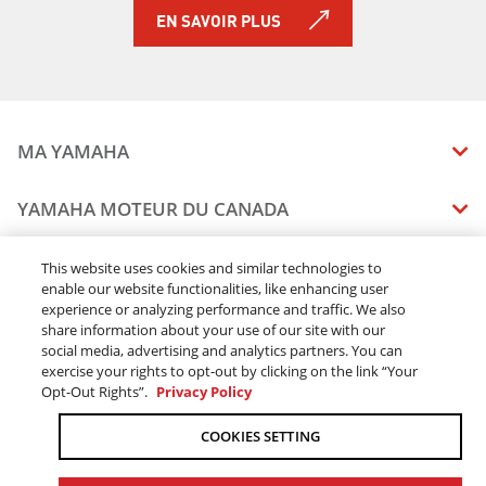
EN SAVOIR PLUS
MA YAMAHA
MANUELS
YAMAHA MOTEUR DU CANADA
ÉTAT DES RAPPELS DE VOTRE VÉHICULE
SOMMAIRE DE L'ENTREPRISE
CONCESSIONNAIRES
This website uses cookies and similar technologies to
enable our website functionalities, like enhancing user
CARRIERES
experience or analyzing performance and traffic. We also
TROUVEZ UN CONCESSIONNAIRE
MENTIONS JURIDIQUES
RESTONS DEHORS
share information about your use of our site with our
DEVENEZ CONCESSIONNAIRE
social media, advertising and analytics partners. You can
BLOGUE
MODALITÉS ET CONDITIONS
exercise your rights to opt-out by clicking on the link “Your
COMMANDES EN LIGNE
CONCESSIONAIRE ÉLITE
Opt-Out Rights”.
Privacy Policy
COMMUNIQUEZ AVEC NOUS
ACOMPTE EN LIGNE MODALITÉS ET CONDITIONS
SUIVRE MA COMMANDE
FAQ
COOKIES SETTING
POLITIQUE DE CONFIDENTIALITÉ
TRAITEMENT DES COMMANDES
L’ACCESSIBILITÉ