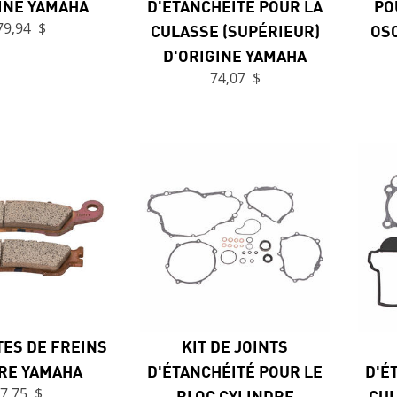
INE YAMAHA
D'ÉTANCHÉITÉ POUR LA
PO
79,94 $
CULASSE (SUPÉRIEUR)
OSC
D'ORIGINE YAMAHA
74,07 $
ES DE FREINS
KIT DE JOINTS
RE YAMAHA
D'ÉTANCHÉITÉ POUR LE
D'É
7,75 $
BLOC CYLINDRE
CUL