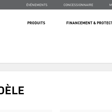
ÉVÉNEMENTS
CONCESSIONNAIRE
M
PRODUITS
FINANCEMENT & PROTEC
LIVRAISON GRATUITE
SUR TOUTES LES COMMANDES DE PLUS DE 99 $
LIVRAISON GRATUITE
DÈLE
SUR TOUTES LES COMMANDES DE PLUS DE 99 $
LIVRAISON GRATUITE
SUR TOUTES LES COMMANDES DE PLUS DE 99 $