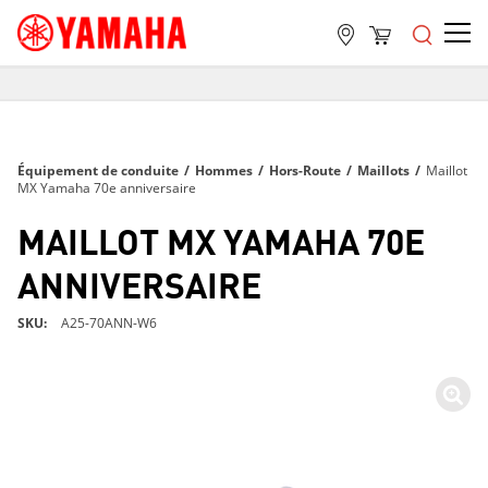
LIVRAISON GRATUITE
SUR TOUTES LES COMMANDES DE PLUS DE 99 $
LIVRAISON GRATUITE
Équipement de conduite
/
Hommes
/
Hors-Route
/
Maillots
/
Maillot
SUR TOUTES LES COMMANDES DE PLUS DE 99 $
MX Yamaha 70e anniversaire
LIVRAISON GRATUITE
MAILLOT MX YAMAHA 70E
SUR TOUTES LES COMMANDES DE PLUS DE 99 $
ANNIVERSAIRE
SKU
A25-70ANN-W6