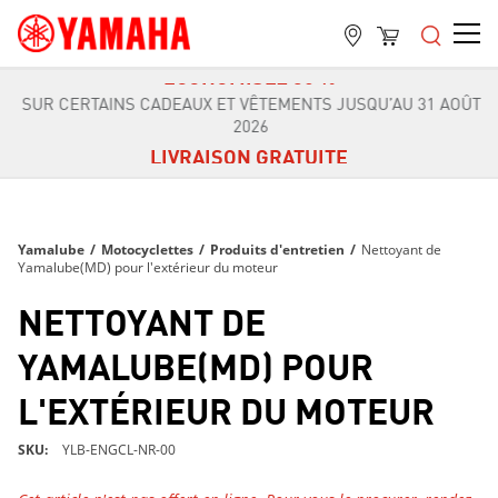
LIVRAISON GRATUITE
SUR TOUTES LES COMMANDES DE PLUS DE 99 $
ÉCONOMISEZ 30 %
SUR CERTAINS CADEAUX ET VÊTEMENTS JUSQU’AU 31 AOÛT
2026
LIVRAISON GRATUITE
SUR TOUTES LES COMMANDES DE PLUS DE 99 $
ÉCONOMISEZ 30 %
SUR CERTAINS CADEAUX ET VÊTEMENTS JUSQU’AU 31 AOÛT
Yamalube
/
Motocyclettes
/
Produits d'entretien
/
Nettoyant de
2026
Yamalube(MD) pour l'extérieur du moteur
LIVRAISON GRATUITE
NETTOYANT DE
SUR TOUTES LES COMMANDES DE PLUS DE 99 $
YAMALUBE(MD) POUR
L'EXTÉRIEUR DU MOTEUR
SKU
YLB-ENGCL-NR-00