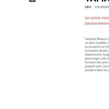
SKU
YLB-RNGFR
Cet article n'es
concessionnaire
Yamaha Moteur du
ou d'en modifier le
accessoires et l'
Certaines photos 
séparément, lesque
peut exiger une v
fonction des prix 
propres prix. Les 
compris dans les 