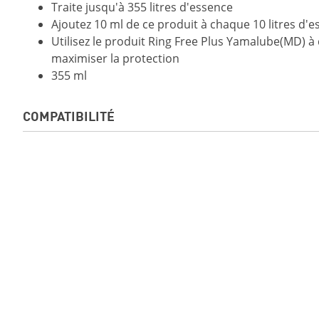
Traite jusqu'à 355 litres d'essence
Ajoutez 10 ml de ce produit à chaque 10 litres d'e
Utilisez le produit Ring Free Plus Yamalube(MD) 
maximiser la protection
355 ml
COMPATIBILITÉ
GRIZZLY DAE LE 2019
GRIZZLY DAE SE 2
EXR 2019
EX DELUXE 2019
FX HO 2019
FX CRUISER HO 2
FX CRUISER SVHO 2019
FJR1300ES 2019
AR210 2019
SX210 2019
MT-09 2019
MT-10 2019
TRACER 900 2019
NIKEN GT 2019
AR240 2019
SX240 2019
242X E-SERIES 2019
242 LIMITED S E-S
2019