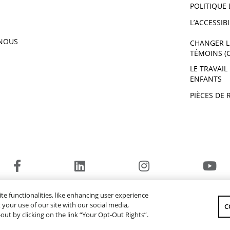
POLITIQUE 
E 2019
WOLVERINE X2 R-SPEC DAE
2019
L’ACCESSIBI
SPEC DAE
YXZ1000R SS LE 2019
NOUS
CHANGER L
TÉMOINS (
0
GRIZZLY DAE LE 2020
LE TRAVAIL
SE 2020
KODIAK 700 2020
ENFANTS
020
EXR 2020
PIÈCES DE 
EX 2020
020
FX SVHO 2020
275SD 2020
020
AR210 2020
MT-09 2020
020
TRACER 900 2020
RS VENTURE TF 2020
242S 2020
© 2026 Yamaha Moteur du Canada Ltée. Tous droits réservés.
SRVIPER L-TX GT 2020
te functionalities, like enhancing user experience
SITE WEB GLOBAL
YAMAHA MUSIC
your use of our site with our social media,
C
SIDEWINDER B-TX LE 2020
-out by clicking on the link “Your Opt-Out Rights”.
LE 2020
SIDEWINDER L-TX SE 2020