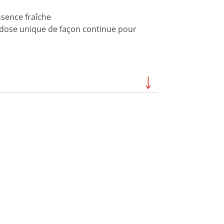
ssence fraîche
à dose unique de façon continue pour
019
210 FSH SPORT 2019
EX 2019
019
FX SVHO 2019
GP1800R 2019
MT-07 2019
TRACER 900 GT 2019
PW50 2019 À 2 TEMPS
242 LIMITED S 2019
ERIES
SRVIPER L-TX 2019