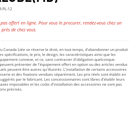
-PL-12
t pas offert en ligne. Pour vous le procurer, rendez-vous chez un
 près de chez vous.
 Canada Ltée se réserve le droit, en tout temps, d'abandonner un produit
s spécifications, le prix, le design, les caractéristiques ainsi que les
équipement connexe, et ce, sans contracter d'obligation quelconque.
peuvent présenter de l'équipement offert en option ou des articles vendus
ls peuvent être autres qu'illustrés. L'installation de certains accessoires
isserie et des fixations vendues séparément. Les prix réels sont établis en
suggérés par le fabricant. Les concessionnaires sont libres d'établir leurs
taxes imposables et les coûts d'installation des accessoires ne sont pas
prix précisés.