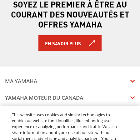
SOYEZ LE PREMIER À ÊTRE AU
COURANT DES NOUVEAUTÉS ET
OFFRES YAMAHA
EN SAVOIR PLUS
MA YAMAHA
MANUELS
YAMAHA MOTEUR DU CANADA
ÉTAT DES RAPPELS DE VOTRE VÉHICULE
SOMMAIRE DE L'ENTREPRISE
CONCESSIONNAIRES
This website uses cookies and similar technologies to
enable our website functionalities, like enhancing user
CARRIERES
experience or analyzing performance and traffic. We also
TROUVEZ UN CONCESSIONNAIRE
MENTIONS JURIDIQUES
RESTONS DEHORS
share information about your use of our site with our
DEVENEZ CONCESSIONNAIRE
social media, advertising and analytics partners. You can