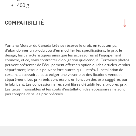
400 g
COMPATIBILITÉ
210 FSH SPORT 2019
Yamaha Moteur du Canada Ltée se réserve le droit, en tout temps,
EXR 2019
d'abandonner un produit ou d'en modifier les spécifications, le prix, le
EX DELUXE 2019
design, les caractéristiques ainsi que les accessoires et l'équipement
connexe, et ce, sans contracter d'obligation quelconque. Certaines photos
EX 2019
peuvent présenter de l'équipement offert en option ou des articles vendus
FX HO 2019
séparément, lesquels peuvent être autres qu'illustrés. L'installation de
certains accessoires peut exiger une visserie et des fixations vendues
FX CRUISER HO 2019
séparément. Les prix réels sont établis en fonction des prix suggérés par
FX SVHO 2019
le fabricant. Les concessionnaires sont libres d'établir leurs propres prix.
Les taxes imposables et les coûts d'installation des accessoires ne sont
FX CRUISER SVHO 2019
pas compris dans les prix précisés.
GP1800R 2019
AR210 2019
SX210 2019
AR240 2019
SX240 2019
242 LIMITED S 2019