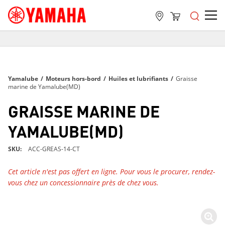
LIVRAISON GRATUITE
SUR TOUTES LES COMMANDES DE PLUS DE 99 $
LIVRAISON GRATUITE
Yamalube
/
Moteurs hors-bord
/
Huiles et lubrifiants
/
Graisse
SUR TOUTES LES COMMANDES DE PLUS DE 99 $
marine de Yamalube(MD)
LIVRAISON GRATUITE
GRAISSE MARINE DE
SUR TOUTES LES COMMANDES DE PLUS DE 99 $
YAMALUBE(MD)
SKU
ACC-GREAS-14-CT
Cet article n'est pas offert en ligne. Pour vous le procurer, rendez-
vous chez un concessionnaire près de chez vous.