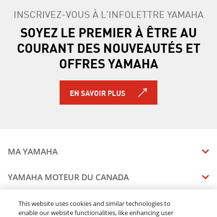
242X E-SERIES 2019
INSCRIVEZ-VOUS À L'INFOLETTRE YAMAHA
242 LIMITED S E-SERIES 2019
SOYEZ LE PREMIER À ÊTRE AU
AR195 2019
COURANT DES NOUVEAUTÉS ET
SX195 2019
AR190 2019
OFFRES YAMAHA
SX190 2019
190 FSH SPORT 2019
VX CRUISER HO 2019
EN SAVOIR PLUS
VX CRUISER 2019
VX DELUXE 2019
VXR 2019
212X 2019
212 LIMITED S 2019
MA YAMAHA
212 LIMITED 2019
210 FSH SPORT 2020
MANUELS
YAMAHA MOTEUR DU CANADA
EXR 2020
ÉTAT DES RAPPELS DE VOTRE VÉHICULE
EX DELUXE 2020
SOMMAIRE DE L'ENTREPRISE
CONCESSIONNAIRES
This website uses cookies and similar technologies to
EX SPORT 2020
enable our website functionalities, like enhancing user
CARRIERES