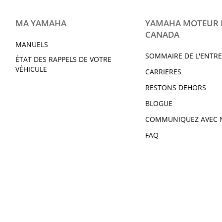
KODIAK 700 DAE SE 2020
Bruin 350 2014
Kodiak 450 2014
Kodiak 450 DAE 2
MA YAMAHA
YAMAHA MOTEUR
Kodiak 450 DAE 2018
Grizzly 550 FI 201
CANADA
Grizzly 550 FI EPS Camo
Grizzly 550 FI DAE
MANUELS
2014
SOMMAIRE DE L'ENTRE
ÉTAT DES RAPPELS DE VOTRE
Grizzly 700 FI 2015
Grizzly 700 FI DAE
VÉHICULE
CARRIERES
2015 Grizzly 700 FI EPS
Grizzly 700 FI DAE
RESTONS DEHORS
Camo
Grizzly 700 FI DAE SE
Grizzly 700 FI DAE
BLOGUE
2014(NOUVEAUTÉ)
2015(NOUVEAUTÉ
COMMUNIQUEZ AVEC 
Viking VI 2015
Viking VI DAE 201
FAQ
Viking VI DAE 2017
Viking VI DAE 201
Viking VI DAE SE 2016
Wolverine 2016
Wolverine DAE 2017
Wolverine R-Spec
Wolverine R-Spec DAE 2018
Wolverine R-Spec
Camo 2017
Wolverine R-Spec DAE (KYB)
Wolverine R-Spec
2016
Camo 2016