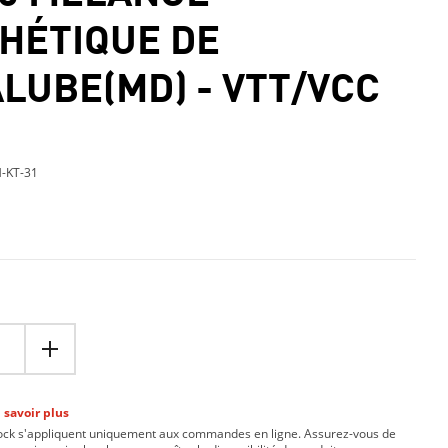
HÉTIQUE DE
LUBE(MD) - VTT/VCC
-KT-31
 savoir plus
tock s'appliquent uniquement aux commandes en ligne. Assurez-vous de