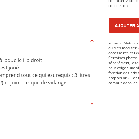
contacter votre co
concession.
AJOUTER A
Yamaha Moteur du
ou d'en modifier le
accessoires et l'
Certaines photos 
aquelle il a droit.
séparément, lesque
 est joué
peut exiger une v
fonction des prix 
mprend tout ce qui est requis : 3 litres
propres prix. Les 
(2) et joint torique de vidange
compris dans les 
019
VIKING DAE 2019
19
GRIZZLY DAE 2020
020
KODIAK 450 DAE SE 2020