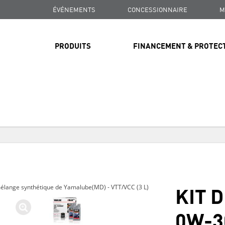
ÉVÉNEMENTS
CONCESSIONNAIRE
M
PRODUITS
FINANCEMENT & PROTEC
LIVRAISON GRATUITE
SUR TOUTES LES COMMANDES DE PLUS DE 99 $
LIVRAISON GRATUITE
SUR TOUTES LES COMMANDES DE PLUS DE 99 $
KIT 
mélange synthétique de Yamalube(MD) - VTT/VCC (3 L)
LIVRAISON GRATUITE
SUR TOUTES LES COMMANDES DE PLUS DE 99 $
0W-3