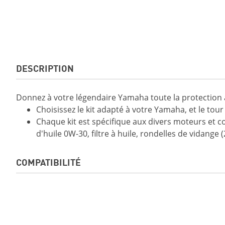
DESCRIPTION
Donnez à votre légendaire Yamaha toute la protection à l
Choisissez le kit adapté à votre Yamaha, et le tour
Chaque kit est spécifique aux divers moteurs et co
d'huile 0W-30, filtre à huile, rondelles de vidange 
COMPATIBILITÉ
GRIZZLY DAE LE 2019
GRIZZLY DAE SE 2
VIKING DAE SE 2019
VIKING VI DAE 20
GRIZZLY DAE LE 2020
GRIZZLY DAE SE 2