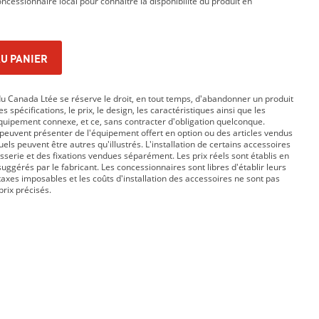
ncessionnaire local pour connaître la disponibilité du produit en
U PANIER
 Canada Ltée se réserve le droit, en tout temps, d'abandonner un produit
s spécifications, le prix, le design, les caractéristiques ainsi que les
équipement connexe, et ce, sans contracter d'obligation quelconque.
peuvent présenter de l'équipement offert en option ou des articles vendus
ls peuvent être autres qu'illustrés. L'installation de certains accessoires
isserie et des fixations vendues séparément. Les prix réels sont établis en
suggérés par le fabricant. Les concessionnaires sont libres d'établir leurs
taxes imposables et les coûts d'installation des accessoires ne sont pas
prix précisés.