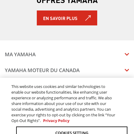
YZ250 2021
YZ250X 2021
YZ65 2021
EN SAVOIR PLUS
YZ85 2021
SX Venom 2021
SX Venom Mountain 2021
Transporter 800 2021
Transporter Lite 2021
MA YAMAHA
VK540 2021
Mountain Max LE 154 2022
MANUELS
YAMAHA MOTEUR DU CANADA
Mountain Max LE 154 SL 2022
ÉTAT DES RAPPELS DE VOTRE VÉHICULE
Mountain Max LE 165 2022
SOMMAIRE DE L'ENTREPRISE
CONCESSIONNAIRES
This website uses cookies and similar technologies to
PW50 2022
enable our website functionalities, like enhancing user
CARRIERES
SXVenom Mountain 2022
experience or analyzing performance and traffic. We also
TROUVEZ UN CONCESSIONNAIRE
MENTIONS JURIDIQUES
RESTONS DEHORS
SXVenom 2022
share information about your use of our site with our
DEVENEZ CONCESSIONNAIRE
social media, advertising and analytics partners. You can
Transporter Lite 2022
BLOGUE
MODALITÉS ET CONDITIONS
exercise your rights to opt-out by clicking on the link “Your
COMMANDES EN LIGNE
Transporter 800 2022
CONCESSIONAIRE ÉLITE
Opt-Out Rights”.
Privacy Policy
COMMUNIQUEZ AVEC NOUS
ACOMPTE EN LIGNE MODALITÉS ET CONDITIONS
Transporter Lite 2-UP 2022
SUIVRE MA COMMANDE
FAQ
VK540 2022
COOKIES SETTING
POLITIQUE DE CONFIDENTIALITÉ