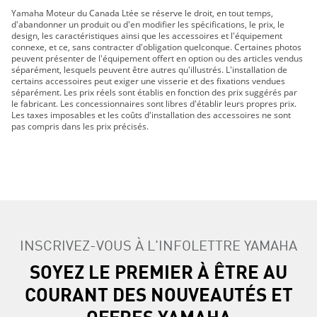
PW50 2019 À 2 TEMPS
Yamaha Moteur du Canada Ltée se réserve le droit, en tout temps,
VK540 2019
d'abandonner un produit ou d'en modifier les spécifications, le prix, le
YZ125 2019 À 2 TEMPS
design, les caractéristiques ainsi que les accessoires et l'équipement
connexe, et ce, sans contracter d'obligation quelconque. Certaines photos
YZ250 2019 À 2 TEMPS
peuvent présenter de l'équipement offert en option ou des articles vendus
YZ250X 2019 À 2 TEMPS
séparément, lesquels peuvent être autres qu'illustrés. L'installation de
certains accessoires peut exiger une visserie et des fixations vendues
YZ85 2019 À 2 TEMPS
séparément. Les prix réels sont établis en fonction des prix suggérés par
PW50 2020
le fabricant. Les concessionnaires sont libres d'établir leurs propres prix.
Les taxes imposables et les coûts d'installation des accessoires ne sont
VK540 2020
pas compris dans les prix précisés.
YZ125 2020 À 2 TEMPS
YZ125X 2020 À 2 TEMPS
YZ250 2020 À 2 TEMPS
YZ250X 2020 À 2 TEMPS
YZ65 2020 À 2 TEMPS
YZ85 2020 À 2 TEMPS
Mountain Max LE 154 2021
INSCRIVEZ-VOUS À L'INFOLETTRE YAMAHA
Mountain Max LE 165 2021
SOYEZ LE PREMIER À ÊTRE AU
PW50 2021
COURANT DES NOUVEAUTÉS ET
YZ125 2021
YZ125X 2021
OFFRES YAMAHA