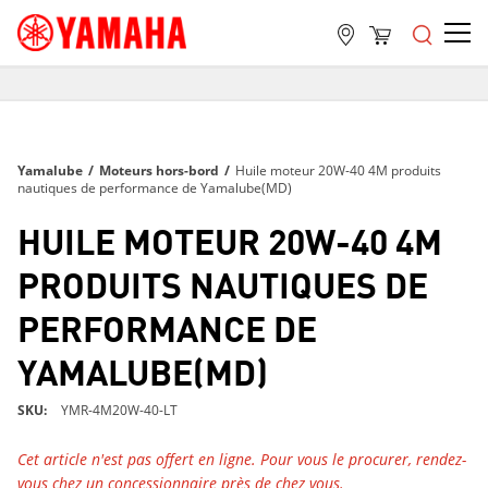
LIVRAISON GRATUITE
SUR TOUTES LES COMMANDES DE PLUS DE 99 $
LIVRAISON GRATUITE
Yamalube
/
Moteurs hors-bord
/
Huile moteur 20W-40 4M produits
SUR TOUTES LES COMMANDES DE PLUS DE 99 $
nautiques de performance de Yamalube(MD)
LIVRAISON GRATUITE
HUILE MOTEUR 20W-40 4M
SUR TOUTES LES COMMANDES DE PLUS DE 99 $
PRODUITS NAUTIQUES DE
PERFORMANCE DE
YAMALUBE(MD)
SKU
YMR-4M20W-40-LT
Cet article n'est pas offert en ligne. Pour vous le procurer, rendez-
vous chez un concessionnaire près de chez vous.