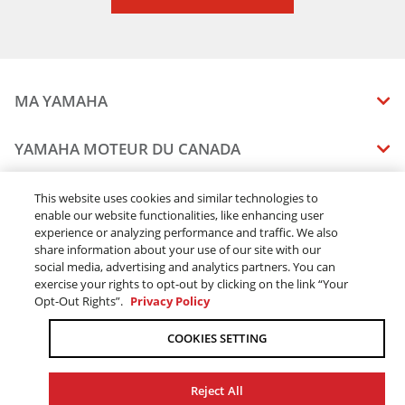
MA YAMAHA
MANUELS
YAMAHA MOTEUR DU CANADA
ÉTAT DES RAPPELS DE VOTRE VÉHICULE
SOMMAIRE DE L'ENTREPRISE
CONCESSIONNAIRES
This website uses cookies and similar technologies to
enable our website functionalities, like enhancing user
CARRIERES
experience or analyzing performance and traffic. We also
TROUVEZ UN CONCESSIONNAIRE
MENTIONS JURIDIQUES
RESTONS DEHORS
share information about your use of our site with our
DEVENEZ CONCESSIONNAIRE
social media, advertising and analytics partners. You can
BLOGUE
MODALITÉS ET CONDITIONS
exercise your rights to opt-out by clicking on the link “Your
COMMANDES EN LIGNE
CONCESSIONAIRE ÉLITE
Opt-Out Rights”.
Privacy Policy
COMMUNIQUEZ AVEC NOUS
ACOMPTE EN LIGNE MODALITÉS ET CONDITIONS
SUIVRE MA COMMANDE
FAQ
COOKIES SETTING
POLITIQUE DE CONFIDENTIALITÉ
TRAITEMENT DES COMMANDES
L’ACCESSIBILITÉ
LIVRAISON
Reject All