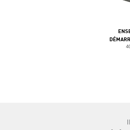
ENS
DÉMARR
4
Previous Page
Next Page