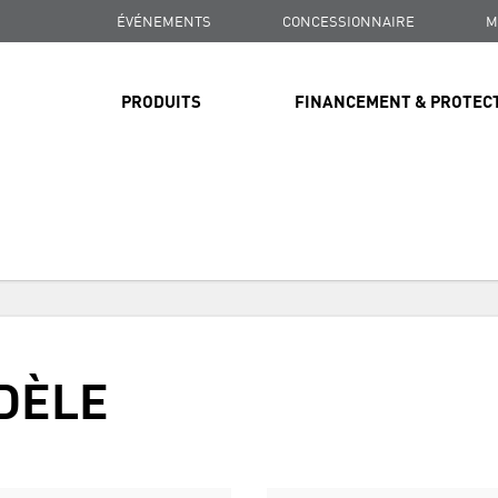
ÉVÉNEMENTS
CONCESSIONNAIRE
M
PRODUITS
FINANCEMENT & PROTEC
LIVRAISON GRATUITE
SUR TOUTES LES COMMANDES DE PLUS DE 99 $
LIVRAISON GRATUITE
DÈLE
SUR TOUTES LES COMMANDES DE PLUS DE 99 $
LIVRAISON GRATUITE
SUR TOUTES LES COMMANDES DE PLUS DE 99 $