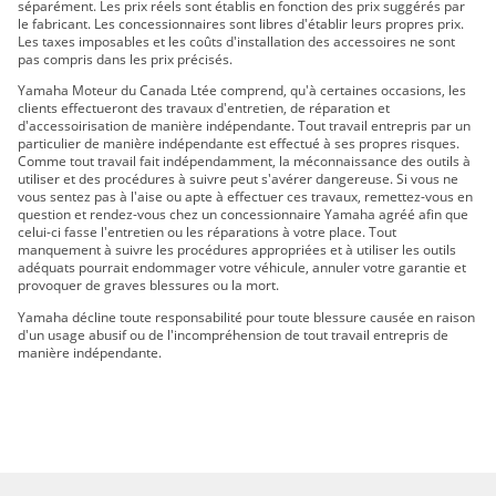
séparément. Les prix réels sont établis en fonction des prix suggérés par
VIKING EPS 2021
le fabricant. Les concessionnaires sont libres d'établir leurs propres prix.
Les taxes imposables et les coûts d'installation des accessoires ne sont
VIKING EPS SE 2021
pas compris dans les prix précisés.
Raptor 700 2022
Yamaha Moteur du Canada Ltée comprend, qu'à certaines occasions, les
Viking VI EPS 2022
clients effectueront des travaux d'entretien, de réparation et
d'accessoirisation de manière indépendante. Tout travail entrepris par un
Viking EPS 2022
particulier de manière indépendante est effectué à ses propres risques.
Viking EPS SE 2022
Comme tout travail fait indépendamment, la méconnaissance des outils à
utiliser et des procédures à suivre peut s'avérer dangereuse. Si vous ne
Raptor 700R 2023
vous sentez pas à l'aise ou apte à effectuer ces travaux, remettez-vous en
Viking VI EPS 2023
question et rendez-vous chez un concessionnaire Yamaha agréé afin que
celui-ci fasse l'entretien ou les réparations à votre place. Tout
Viking EPS 2023
manquement à suivre les procédures appropriées et à utiliser les outils
Viking EPS SE 2023
adéquats pourrait endommager votre véhicule, annuler votre garantie et
provoquer de graves blessures ou la mort.
Raptor 700R 2024
Viking VI EPS 2024
Yamaha décline toute responsabilité pour toute blessure causée en raison
d'un usage abusif ou de l'incompréhension de tout travail entrepris de
Viking EPS 2024
manière indépendante.
Viking EPS SE 2024
RAPTOR 700 2019
RAPTOR 700R 2019
RAPTOR 700R SE 2020
RAPTOR 700R 2020