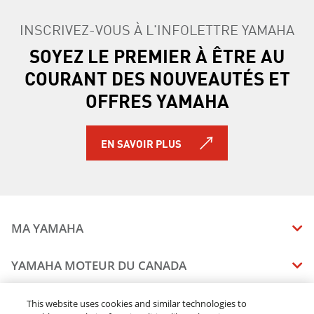
Viking VI 2015
Viking VI DAE 2015
INSCRIVEZ-VOUS À L'INFOLETTRE YAMAHA
Viking VI DAE 2016
SOYEZ LE PREMIER À ÊTRE AU
Viking VI DAE 2017
COURANT DES NOUVEAUTÉS ET
Viking VI DAE 2018
Viking VI DAE SE 2015
OFFRES YAMAHA
Viking VI DAE SE 2016
Wolverine 2016
Wolverine 2018
EN SAVOIR PLUS
Wolverine DAE 2017
Wolverine R-Spec DAE 2017
Wolverine R-Spec DAE Camo 2018
Wolverine R-Spec DAE 2018
Wolverine R-Spec DAE Camo 2017
MA YAMAHA
Wolverine R-Spec DAE (FOX) 2016
Wolverine R-Spec DAE (KYB) 2016
MANUELS
YAMAHA MOTEUR DU CANADA
Wolverine R-Spec DAE Camo 2016
ÉTAT DES RAPPELS DE VOTRE VÉHICULE
Wolverine DAE SE 2016
SOMMAIRE DE L'ENTREPRISE
CONCESSIONNAIRES
This website uses cookies and similar technologies to
Wolverine R-Spec DAE SE 2017