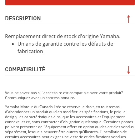
DESCRIPTION
Remplacement direct de stock d'origine Yamaha.
Un ans de garantie contre les défauts de
fabrication
COMPATIBILITÉ
VIKING DAE 2019
Vous ne savez pas si l'accessoire est compatible avec votre produit?
VIKING DAE SE 2019
Communiquez avec un concessionnaire.
VIKING VI DAE 2019
Yamaha Moteur du Canada Ltée se réserve le droit, en tout temps,
VIKING DAE 2020
d'abandonner un produit ou d'en modifier les spécifications, le prix, le
VIKING DAE SE 2020
design, les caractéristiques ainsi que les accessoires et l'équipement
connexe, et ce, sans contracter d'obligation quelconque. Certaines photos
VIKING VI DAE 2020
peuvent présenter de l'équipement offert en option ou des articles vendus
Raptor 700R 2021
séparément, lesquels peuvent être autres qu'illustrés. L'installation de
certains accessoires peut exiger une visserie et des fixations vendues
VIKING VI EPS 2021