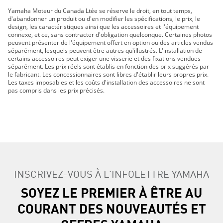
GRIZZLY DAE LE 2019
Yamaha Moteur du Canada Ltée se réserve le droit, en tout temps,
GRIZZLY DAE SE 2019
d'abandonner un produit ou d'en modifier les spécifications, le prix, le
210 FSH SPORT 2019
design, les caractéristiques ainsi que les accessoires et l'équipement
connexe, et ce, sans contracter d'obligation quelconque. Certaines photos
EXR 2019
peuvent présenter de l'équipement offert en option ou des articles vendus
EX DELUXE 2019
séparément, lesquels peuvent être autres qu'illustrés. L'installation de
certains accessoires peut exiger une visserie et des fixations vendues
EX 2019
séparément. Les prix réels sont établis en fonction des prix suggérés par
FX HO 2019
le fabricant. Les concessionnaires sont libres d'établir leurs propres prix.
Les taxes imposables et les coûts d'installation des accessoires ne sont
FX CRUISER HO 2019
pas compris dans les prix précisés.
FX SVHO 2019
FX CRUISER SVHO 2019
FJR1300ES 2019
GP1800R 2019
AR210 2019
SX210 2019
MT-07 2019
INSCRIVEZ-VOUS À L'INFOLETTRE YAMAHA
MT-09 2019
SOYEZ LE PREMIER À ÊTRE AU
MT-10 2019
COURANT DES NOUVEAUTÉS ET
TRACER 900 GT 2019
TRACER 900 2019