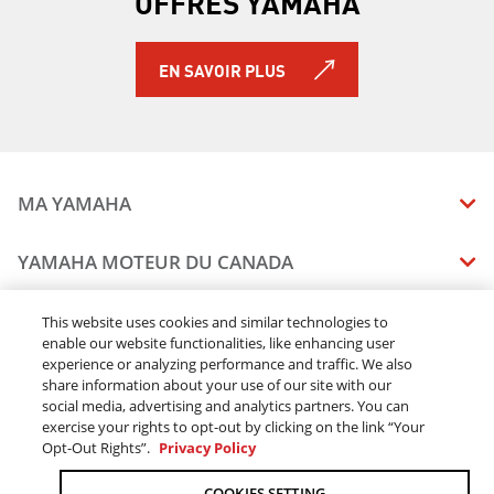
OFFRES YAMAHA
NIKEN GT 2019
PW50 2019 À 2 TEMPS
AR240 2019
EN SAVOIR PLUS
SX240 2019
242 LIMITED S 2019
242X E-SERIES 2019
242 LIMITED S E-SERIES 2019
SRVIPER L-TX 2019
MA YAMAHA
SRX120R 2019
SIDEWINDER B-TX LE 2019
MANUELS
YAMAHA MOTEUR DU CANADA
SIDEWINDER L-TX DX 2019
ÉTAT DES RAPPELS DE VOTRE VÉHICULE
SIDEWINDER L-TX LE 2019
SOMMAIRE DE L'ENTREPRISE
CONCESSIONNAIRES
This website uses cookies and similar technologies to
SIDEWINDER L-TX SE 2019
enable our website functionalities, like enhancing user
CARRIERES
SIDEWINDER M-TX LE 2019
experience or analyzing performance and traffic. We also
TROUVEZ UN CONCESSIONNAIRE
MENTIONS JURIDIQUES
RESTONS DEHORS
SIDEWINDER SRX LE 2019
share information about your use of our site with our
DEVENEZ CONCESSIONNAIRE
social media, advertising and analytics partners. You can
SIDEWINDER X-TX LE 2019
BLOGUE
MODALITÉS ET CONDITIONS
exercise your rights to opt-out by clicking on the link “Your
COMMANDES EN LIGNE
SIDEWINDER X-TX SE 2019
CONCESSIONAIRE ÉLITE
Opt-Out Rights”.
Privacy Policy
COMMUNIQUEZ AVEC NOUS
ACOMPTE EN LIGNE MODALITÉS ET CONDITIONS
SNOSCOOT ES 2019
SUIVRE MA COMMANDE
FAQ
AR195 2019
COOKIES SETTING