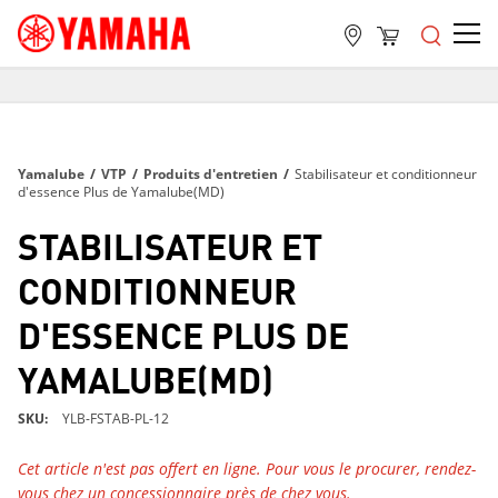
LIVRAISON GRATUITE
SUR TOUTES LES COMMANDES DE PLUS DE 99 $
LIVRAISON GRATUITE
Yamalube
/
VTP
/
Produits d'entretien
/
Stabilisateur et conditionneur
SUR TOUTES LES COMMANDES DE PLUS DE 99 $
d'essence Plus de Yamalube(MD)
LIVRAISON GRATUITE
STABILISATEUR ET
SUR TOUTES LES COMMANDES DE PLUS DE 99 $
CONDITIONNEUR
D'ESSENCE PLUS DE
YAMALUBE(MD)
SKU
YLB-FSTAB-PL-12
Cet article n'est pas offert en ligne. Pour vous le procurer, rendez-
vous chez un concessionnaire près de chez vous.