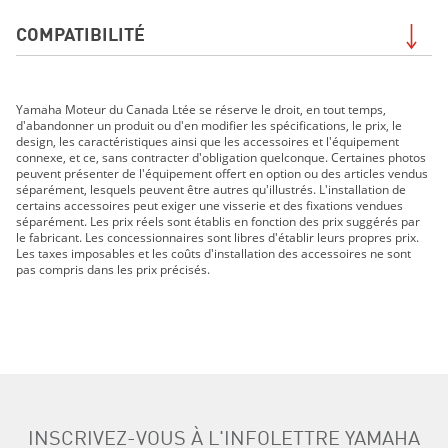
COMPATIBILITÉ
GRIZZLY DAE LE 2019
Yamaha Moteur du Canada Ltée se réserve le droit, en tout temps,
GRIZZLY DAE SE 2019
d'abandonner un produit ou d'en modifier les spécifications, le prix, le
210 FSH SPORT 2019
design, les caractéristiques ainsi que les accessoires et l'équipement
connexe, et ce, sans contracter d'obligation quelconque. Certaines photos
EXR 2019
peuvent présenter de l'équipement offert en option ou des articles vendus
EX DELUXE 2019
séparément, lesquels peuvent être autres qu'illustrés. L'installation de
certains accessoires peut exiger une visserie et des fixations vendues
EX 2019
séparément. Les prix réels sont établis en fonction des prix suggérés par
FX HO 2019
le fabricant. Les concessionnaires sont libres d'établir leurs propres prix.
Les taxes imposables et les coûts d'installation des accessoires ne sont
FX CRUISER HO 2019
pas compris dans les prix précisés.
FX SVHO 2019
FX CRUISER SVHO 2019
FJR1300ES 2019
GP1800R 2019
AR210 2019
SX210 2019
MT-07 2019
INSCRIVEZ-VOUS À L'INFOLETTRE YAMAHA