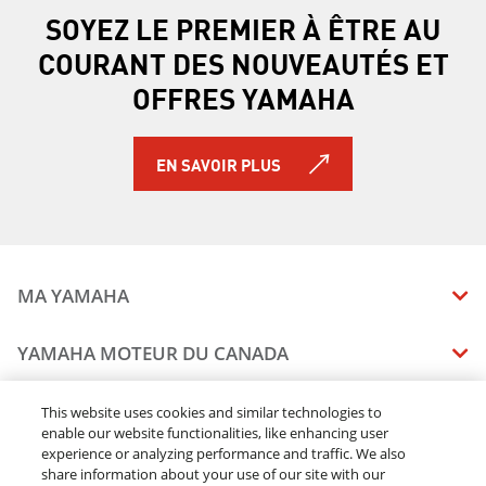
MT-09 2019
SOYEZ LE PREMIER À ÊTRE AU
MT-10 2019
COURANT DES NOUVEAUTÉS ET
TRACER 900 GT 2019
TRACER 900 2019
OFFRES YAMAHA
NIKEN GT 2019
PW50 2019 À 2 TEMPS
AR240 2019
EN SAVOIR PLUS
SX240 2019
242 LIMITED S 2019
242X E-SERIES 2019
242 LIMITED S E-SERIES 2019
SRVIPER L-TX 2019
MA YAMAHA
SRX120R 2019
SIDEWINDER B-TX LE 2019
MANUELS
YAMAHA MOTEUR DU CANADA
SIDEWINDER L-TX DX 2019
ÉTAT DES RAPPELS DE VOTRE VÉHICULE
SIDEWINDER L-TX LE 2019
SOMMAIRE DE L'ENTREPRISE
CONCESSIONNAIRES
This website uses cookies and similar technologies to
SIDEWINDER L-TX SE 2019
enable our website functionalities, like enhancing user
CARRIERES
SIDEWINDER M-TX LE 2019
experience or analyzing performance and traffic. We also
TROUVEZ UN CONCESSIONNAIRE
MENTIONS JURIDIQUES
RESTONS DEHORS
SIDEWINDER SRX LE 2019
share information about your use of our site with our