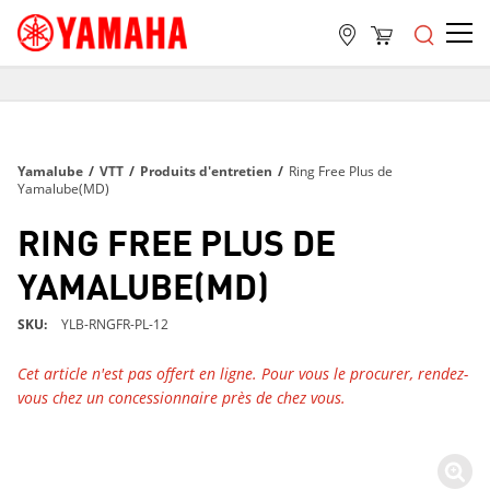
LIVRAISON GRATUITE
SUR TOUTES LES COMMANDES DE PLUS DE 99 $
LIVRAISON GRATUITE
Yamalube
/
VTT
/
Produits d'entretien
/
Ring Free Plus de
SUR TOUTES LES COMMANDES DE PLUS DE 99 $
Yamalube(MD)
LIVRAISON GRATUITE
RING FREE PLUS DE
SUR TOUTES LES COMMANDES DE PLUS DE 99 $
YAMALUBE(MD)
SKU
YLB-RNGFR-PL-12
Cet article n'est pas offert en ligne. Pour vous le procurer, rendez-
vous chez un concessionnaire près de chez vous.