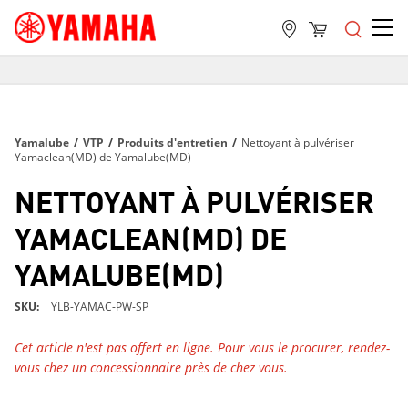
LIVRAISON GRATUITE
SUR TOUTES LES COMMANDES DE PLUS DE 99 $
LIVRAISON GRATUITE
Yamalube
/
VTP
/
Produits d'entretien
/
Nettoyant à pulvériser
SUR TOUTES LES COMMANDES DE PLUS DE 99 $
Yamaclean(MD) de Yamalube(MD)
LIVRAISON GRATUITE
NETTOYANT À PULVÉRISER
SUR TOUTES LES COMMANDES DE PLUS DE 99 $
YAMACLEAN(MD) DE
YAMALUBE(MD)
SKU
YLB-YAMAC-PW-SP
Cet article n'est pas offert en ligne. Pour vous le procurer, rendez-
vous chez un concessionnaire près de chez vous.