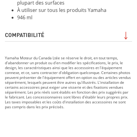
plupart des surfaces
À utiliser sur tous les produits Yamaha
946 ml
COMPATIBILITÉ
GRIZZLY DAE LE 2019
Yamaha Moteur du Canada Ltée se réserve le droit, en tout temps,
GRIZZLY DAE SE 2019
d'abandonner un produit ou d'en modifier les spécifications, le prix, le
210 FSH SPORT 2019
design, les caractéristiques ainsi que les accessoires et l'équipement
connexe, et ce, sans contracter d'obligation quelconque. Certaines photos
EXR 2019
peuvent présenter de l'équipement offert en option ou des articles vendus
EX DELUXE 2019
séparément, lesquels peuvent être autres qu'illustrés. L'installation de
certains accessoires peut exiger une visserie et des fixations vendues
EX 2019
séparément. Les prix réels sont établis en fonction des prix suggérés par
FX HO 2019
le fabricant. Les concessionnaires sont libres d'établir leurs propres prix.
Les taxes imposables et les coûts d'installation des accessoires ne sont
FX CRUISER HO 2019
pas compris dans les prix précisés.
FX SVHO 2019
FX CRUISER SVHO 2019
FJR1300ES 2019
GP1800R 2019