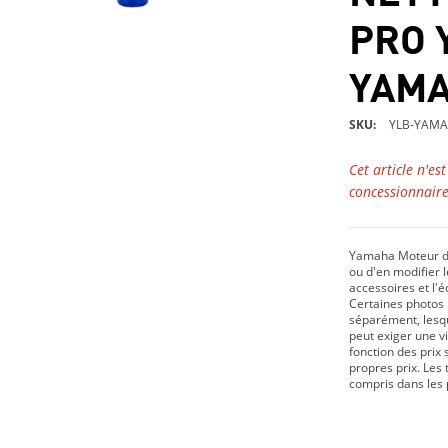
PRO 
YAMA
SKU
YLB-YAMA
Cet article n'es
concessionnaire
Yamaha Moteur du
ou d'en modifier le
accessoires et l'
Certaines photos 
séparément, lesque
peut exiger une v
fonction des prix 
propres prix. Les 
compris dans les 