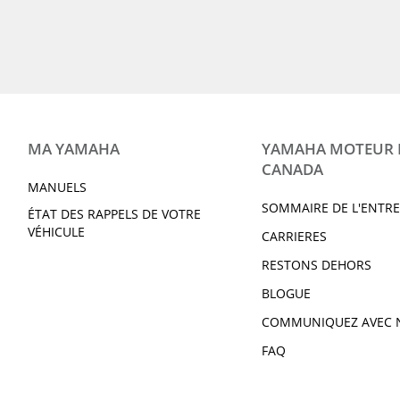
VK540 2019
VMAX 2019
VX DELUXE 2019
VXR 2019
WR250R 2019
WR450F 2019
212 LIMITED S 2019
212 LIMITED 2019
XSR700 2019
XSR900 2019
SUPER TÉNÉRÉ ES 2019
V-STAR 250 2019
GRIZZLY 90 2019
BWs 125 2019
MA YAMAHA
YAMAHA MOTEUR
YZ125 2019 À 2 TEMPS
YZ250F 2019
CANADA
YZ250 2019 À 2 TEMPS
YZ250X 2019 À 2 
MANUELS
YZ450FX 2019
YZ85 2019 À 2 TE
SOMMAIRE DE L'ENTRE
ÉTAT DES RAPPELS DE VOTRE
YZF-R1M 2019
YZF-R3 2019
VÉHICULE
CARRIERES
YXZ1000R SS SE 2019
VIKING DAE 2019
RESTONS DEHORS
VIKING VI DAE 2019
WOLVERINE X2 DA
BLOGUE
WOLVERINE X4 DAE 2019
WOLVERINE X2 R-
COMMUNIQUEZ AVEC 
SE 2019
FAQ
RAPTOR 90 2020
GRIZZLY DAE 202
GRIZZLY DAE SE 2020
KODIAK 450 DAE 
KODIAK 700 DAE 2020
210 FSH SPORT 2