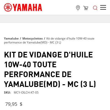
LIVRAISON GRATUITE
SUR TOUTES LES COMMANDES DE PLUS DE 99 $
LIVRAISON GRATUITE
Yamalube
/
Motocyclettes
/
Kit de vidange d'huile 10W-40 toute
SUR TOUTES LES COMMANDES DE PLUS DE 99 $
performance de Yamalube(MD) - MC (3 L)
LIVRAISON GRATUITE
KIT DE VIDANGE D'HUILE
SUR TOUTES LES COMMANDES DE PLUS DE 99 $
10W-40 TOUTE
PERFORMANCE DE
YAMALUBE(MD) - MC (3 L)
SKU
MCY-OILCH-KT-05
79,95 $