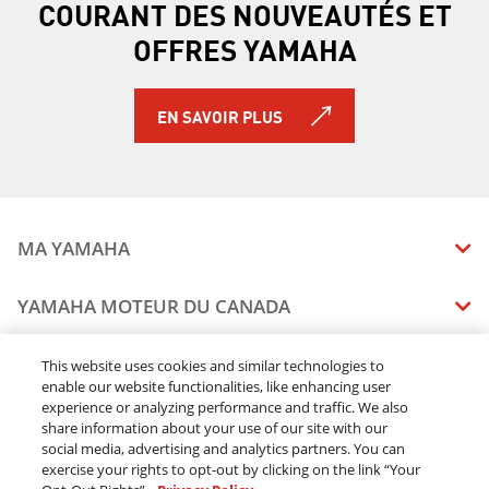
COURANT DES NOUVEAUTÉS ET
OFFRES YAMAHA
EN SAVOIR PLUS
MA YAMAHA
MANUELS
YAMAHA MOTEUR DU CANADA
ÉTAT DES RAPPELS DE VOTRE VÉHICULE
SOMMAIRE DE L'ENTREPRISE
CONCESSIONNAIRES
This website uses cookies and similar technologies to
enable our website functionalities, like enhancing user
CARRIERES
experience or analyzing performance and traffic. We also
TROUVEZ UN CONCESSIONNAIRE
MENTIONS JURIDIQUES
RESTONS DEHORS
share information about your use of our site with our
DEVENEZ CONCESSIONNAIRE
social media, advertising and analytics partners. You can
BLOGUE
MODALITÉS ET CONDITIONS
exercise your rights to opt-out by clicking on the link “Your
COMMANDES EN LIGNE
CONCESSIONAIRE ÉLITE