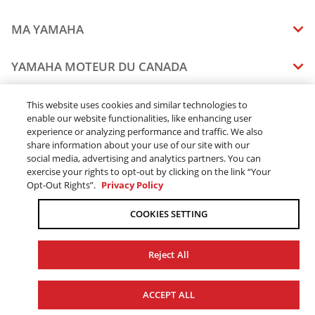
VIKING SE 2025
VIKING EPS 2026
MA YAMAHA
VIKING EPS SE 2026
MANUELS
YAMAHA MOTEUR DU CANADA
ÉTAT DES RAPPELS DE VOTRE VÉHICULE
SOMMAIRE DE L'ENTREPRISE
CONCESSIONNAIRES
This website uses cookies and similar technologies to
enable our website functionalities, like enhancing user
CARRIERES
experience or analyzing performance and traffic. We also
TROUVEZ UN CONCESSIONNAIRE
MENTIONS JURIDIQUES
RESTONS DEHORS
share information about your use of our site with our
DEVENEZ CONCESSIONNAIRE
social media, advertising and analytics partners. You can
BLOGUE
MODALITÉS ET CONDITIONS
exercise your rights to opt-out by clicking on the link “Your
COMMANDES EN LIGNE
CONCESSIONAIRE ÉLITE
Opt-Out Rights”.
Privacy Policy
COMMUNIQUEZ AVEC NOUS
ACOMPTE EN LIGNE MODALITÉS ET CONDITIONS
SUIVRE MA COMMANDE
FAQ
COOKIES SETTING
POLITIQUE DE CONFIDENTIALITÉ
TRAITEMENT DES COMMANDES
L’ACCESSIBILITÉ
LIVRAISON
Reject All
CHANGER LES PARAMÈTRES DES TÉMOINS (COOKIES)
DISPONIBILITÉ DES PRODUITS
© 2026 Yamaha Moteur du Canada Ltée. Tous droits réservés.
LE TRAVAIL FORCÉ ET DES ENFANTS
ACCEPT ALL
TAXE DE VENTE
SITE WEB GLOBAL
YAMAHA MUSIC
PIÈCES DE RECHANGE ET SERVICES