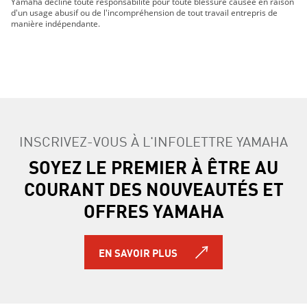
Viking VI DAE 2015
Yamaha décline toute responsabilité pour toute blessure causée en raison
d'un usage abusif ou de l'incompréhension de tout travail entrepris de
Viking VI DAE 2016
manière indépendante.
Viking VI DAE 2017
Viking VI DAE 2018
Viking VI DAE SE 2015
Viking VI DAE SE 2016
Viking 2014
Viking 2015
Viking 2017
INSCRIVEZ-VOUS À L'INFOLETTRE YAMAHA
Viking 2016
SOYEZ LE PREMIER À ÊTRE AU
Viking DAE 2014
COURANT DES NOUVEAUTÉS ET
Viking DAE 2015
Viking DAE 2017
OFFRES YAMAHA
Viking DAE 2016
Viking DAE SE 2015
Viking DAE SE 2016
EN SAVOIR PLUS
Viking DAE SE 2017
VIKING VI 2025
VIKING 2025