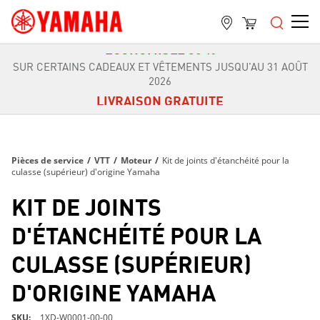
LIVRAISON GRATUITE
SUR TOUTES LES COMMANDES DE PLUS DE 99 $
ÉCONOMISEZ 30 %
SUR CERTAINS CADEAUX ET VÊTEMENTS JUSQU’AU 31 AOÛT
2026
LIVRAISON GRATUITE
SUR TOUTES LES COMMANDES DE PLUS DE 99 $
ÉCONOMISEZ 30 %
SUR CERTAINS CADEAUX ET VÊTEMENTS JUSQU’AU 31 AOÛT
Pièces de service
/
VTT
/
Moteur
/
Kit de joints d'étanchéité pour la
2026
culasse (supérieur) d'origine Yamaha
LIVRAISON GRATUITE
KIT DE JOINTS
SUR TOUTES LES COMMANDES DE PLUS DE 99 $
D'ÉTANCHÉITÉ POUR LA
CULASSE (SUPÉRIEUR)
D'ORIGINE YAMAHA
SKU
1XD-W0001-00-00