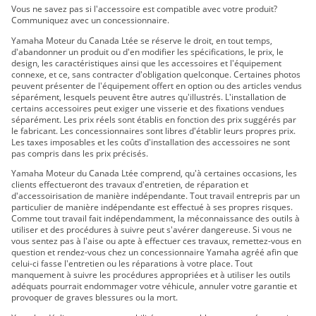
Vous ne savez pas si l'accessoire est compatible avec votre produit?
VIKING DAE SE 2019
Communiquez avec un concessionnaire.
VIKING VI DAE 2019
Yamaha Moteur du Canada Ltée se réserve le droit, en tout temps,
VIKING DAE 2020
d'abandonner un produit ou d'en modifier les spécifications, le prix, le
VIKING DAE SE 2020
design, les caractéristiques ainsi que les accessoires et l'équipement
connexe, et ce, sans contracter d'obligation quelconque. Certaines photos
VIKING VI DAE 2020
peuvent présenter de l'équipement offert en option ou des articles vendus
VIKING VI EPS 2021
séparément, lesquels peuvent être autres qu'illustrés. L'installation de
certains accessoires peut exiger une visserie et des fixations vendues
VIKING EPS 2021
séparément. Les prix réels sont établis en fonction des prix suggérés par
VIKING EPS SE 2021
le fabricant. Les concessionnaires sont libres d'établir leurs propres prix.
Les taxes imposables et les coûts d'installation des accessoires ne sont
Viking VI EPS 2022
pas compris dans les prix précisés.
Viking EPS 2022
Yamaha Moteur du Canada Ltée comprend, qu'à certaines occasions, les
Viking EPS SE 2022
clients effectueront des travaux d'entretien, de réparation et
d'accessoirisation de manière indépendante. Tout travail entrepris par un
Viking VI EPS 2023
particulier de manière indépendante est effectué à ses propres risques.
Viking EPS 2023
Comme tout travail fait indépendamment, la méconnaissance des outils à
utiliser et des procédures à suivre peut s'avérer dangereuse. Si vous ne
Viking EPS SE 2023
vous sentez pas à l'aise ou apte à effectuer ces travaux, remettez-vous en
Viking VI EPS 2024
question et rendez-vous chez un concessionnaire Yamaha agréé afin que
celui-ci fasse l'entretien ou les réparations à votre place. Tout
Viking EPS 2024
manquement à suivre les procédures appropriées et à utiliser les outils
Viking EPS SE 2024
adéquats pourrait endommager votre véhicule, annuler votre garantie et
provoquer de graves blessures ou la mort.
Viking VI 2015