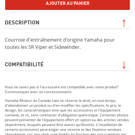
AJOUTER AU PANIER
DESCRIPTION
Courroie d'entraînement d’origine Yamaha pour
toutes les SR Viper et Sidewinder.
COMPATIBILITÉ
SRVIPER L-TX 2019
Vous ne savez pas si l'accessoire est compatible avec votre produit?
SIDEWINDER B-TX LE 2019
Communiquez avec un concessionnaire.
SIDEWINDER L-TX DX 2019
Yamaha Moteur du Canada Ltée se réserve le droit, en tout temps,
SIDEWINDER L-TX LE 2019
d'abandonner un produit ou d'en modifier les spécifications, le prix, le
SIDEWINDER L-TX SE 2019
design, les caractéristiques ainsi que les accessoires et l'équipement
connexe, et ce, sans contracter d'obligation quelconque. Certaines photos
SIDEWINDER M-TX LE 2019
peuvent présenter de l'équipement offert en option ou des articles vendus
SIDEWINDER SRX LE 2019
séparément, lesquels peuvent être autres qu'illustrés. L'installation de
certains accessoires peut exiger une visserie et des fixations vendues
SIDEWINDER X-TX LE 2019
séparément. Les prix réels sont établis en fonction des prix suggérés par