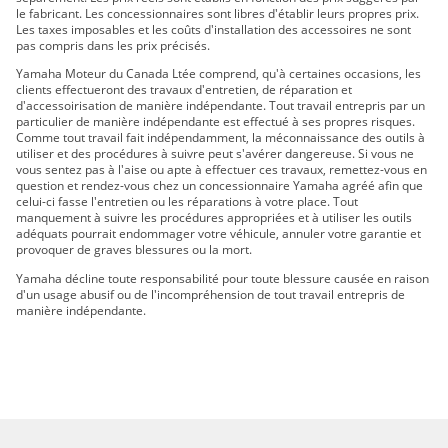
SIDEWINDER X-TX SE 2019
le fabricant. Les concessionnaires sont libres d'établir leurs propres prix.
Les taxes imposables et les coûts d'installation des accessoires ne sont
SRVIPER L-TX GT 2020
pas compris dans les prix précisés.
SRVIPER L-TX SE 2020
Yamaha Moteur du Canada Ltée comprend, qu'à certaines occasions, les
SIDEWINDER B-TX LE 2020
clients effectueront des travaux d'entretien, de réparation et
d'accessoirisation de manière indépendante. Tout travail entrepris par un
SIDEWINDER L-TX GT 2020
particulier de manière indépendante est effectué à ses propres risques.
SIDEWINDER L-TX LE 2020
Comme tout travail fait indépendamment, la méconnaissance des outils à
utiliser et des procédures à suivre peut s'avérer dangereuse. Si vous ne
SIDEWINDER L-TX SE 2020
vous sentez pas à l'aise ou apte à effectuer ces travaux, remettez-vous en
SIDEWINDER SRX LE 2020
question et rendez-vous chez un concessionnaire Yamaha agréé afin que
celui-ci fasse l'entretien ou les réparations à votre place. Tout
SIDEWINDER X-TX LE 2020
manquement à suivre les procédures appropriées et à utiliser les outils
SIDEWINDER X-TX SE 2020
adéquats pourrait endommager votre véhicule, annuler votre garantie et
provoquer de graves blessures ou la mort.
Sidewinder L-TX GT 2021
Sidewinder B-TX LE 2021
Yamaha décline toute responsabilité pour toute blessure causée en raison
d'un usage abusif ou de l'incompréhension de tout travail entrepris de
Sidewinder L-TX LE 2021
manière indépendante.
Sidewinder L-TX SE 2021
Sidewinder SRX LE 2021
SRVIper L-TX GT 2021
SRViper L-TX GT 2022
SIDEWINDER L-TX GT à DAE 2022
Sidewinder L-TX LE 2022