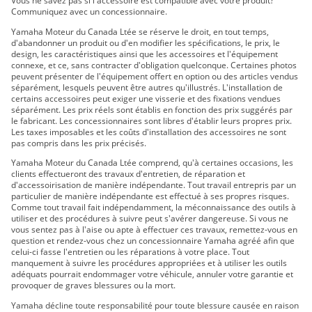
Vous ne savez pas si l'accessoire est compatible avec votre produit?
Wolverine(MD) RMAX(MC) 2 1000 SE à DAE 2021
Communiquez avec un concessionnaire.
WOLVERINE(MD) RMAX(MC) 2 1000 R-SPEC 2022
Yamaha Moteur du Canada Ltée se réserve le droit, en tout temps,
WOLVERINE(MD) RMAX(MC) 2 1000 Sport 2022
d'abandonner un produit ou d'en modifier les spécifications, le prix, le
WOLVERINE(MD) RMAX(MC) 2 1000 SE 2022
design, les caractéristiques ainsi que les accessoires et l'équipement
connexe, et ce, sans contracter d'obligation quelconque. Certaines photos
WOLVERINE(MD) RMAX(MC) 2 1000 SPORT 2023
peuvent présenter de l'équipement offert en option ou des articles vendus
WOLVERINE(MD) RMAX(MC) 2 1000 R-SPEC 2023
séparément, lesquels peuvent être autres qu'illustrés. L'installation de
certains accessoires peut exiger une visserie et des fixations vendues
WOLVERINE(MD) RMAX(MC) 2 1000 LE 2023
séparément. Les prix réels sont établis en fonction des prix suggérés par
WOLVERINE(MD) RMAX(MC) 2 1000 SE 2023
le fabricant. Les concessionnaires sont libres d'établir leurs propres prix.
Les taxes imposables et les coûts d'installation des accessoires ne sont
WOLVERINE(MD) RMAX(MC) 2 1000 LE 2024
pas compris dans les prix précisés.
WOLVERINE(MD) RMAX(MC) 2 1000 R-SPEC 2024
Yamaha Moteur du Canada Ltée comprend, qu'à certaines occasions, les
WOLVERINE(MD) RMAX(MC) 2 1000 SPORT 2024
clients effectueront des travaux d'entretien, de réparation et
d'accessoirisation de manière indépendante. Tout travail entrepris par un
WOLVERINE(MD) RMAX(MC) 2 1000 SE 2024
particulier de manière indépendante est effectué à ses propres risques.
WOLVERINE RMAX2 1000 R-spec 2025
Comme tout travail fait indépendamment, la méconnaissance des outils à
utiliser et des procédures à suivre peut s'avérer dangereuse. Si vous ne
WOLVERINE RMAX2 1000 LE 2025
vous sentez pas à l'aise ou apte à effectuer ces travaux, remettez-vous en
WOLVERINE RMAX2 1000 Sport 2025
question et rendez-vous chez un concessionnaire Yamaha agréé afin que
celui-ci fasse l'entretien ou les réparations à votre place. Tout
WOLVERINE RMAX2 1000 SE 2025
manquement à suivre les procédures appropriées et à utiliser les outils
adéquats pourrait endommager votre véhicule, annuler votre garantie et
provoquer de graves blessures ou la mort.
Yamaha décline toute responsabilité pour toute blessure causée en raison