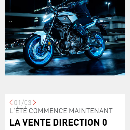
01/03
PROGRAMME DE
L'ÉTÉ COMMENCE MAINTENANT
LA VENTE DIRECTION 0 %
LA VENTE DIRECTION 0
TAUX DE FINANCEMENT
FIDÉLISATION