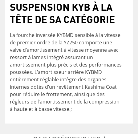
SUSPENSION KYB À LA
PURE PUISSANCE DEUX
ERGONOMIE INSPIRANT
TÊTE DE SA CATÉGORIE
TEMPS
CONFIANCE
La fourche inversée KYBMD sensible à la vitesse
Léger, compact et fringant, ce moteur deux-temps de
Une conception ergonomique soigneusement étudiée donne
de premier ordre de la YZ250 comporte une
249 cm³ refroidi par liquide et à admission par clapets est
lieu à une selle plus plate, un réservoir d’essence étroit, des
valve d’amortissement à vitesse moyenne avec
équipé de la valve de surpuissance YPVS (Yamaha Power
panneaux intégrés harmonieusement à la carrosserie, et un
ressort à lames intégré assurant un
Valve System) pour offrir une réponse précise de
carénage affiné pour offrir au pilote une plus grande liberté
amortissement plus précis et des performances
l’accélérateur ainsi qu’une large bande de puissance
de mouvement vers l'avant et vers l'arrière, ce qui lui permet
poussées. L’amortisseur arrière KYBMD
incroyablement percutante.
de déplacer facilement le poids de son corps pour un contrôle
entièrement réglable intègre des organes
internes dotés d’un revêtement Kashima Coat
et une confiance accrus.
pour réduire le frottement, ainsi que des
régleurs de l’amortissement de la compression
à haute et à basse vitesse.;