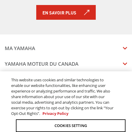
EN SAVOIR PLUS
MA YAMAHA
MANUELS
YAMAHA MOTEUR DU CANADA
ÉTAT DES RAPPELS DE VOTRE VÉHICULE
SOMMAIRE DE L'ENTREPRISE
CONCESSIONNAIRES
This website uses cookies and similar technologies to
enable our website functionalities, like enhancing user
CARRIERES
experience or analyzing performance and traffic. We also
TROUVEZ UN CONCESSIONNAIRE
MENTIONS JURIDIQUES
RESTONS DEHORS
share information about your use of our site with our
DEVENEZ CONCESSIONNAIRE
social media, advertising and analytics partners. You can
BLOGUE
MODALITÉS ET CONDITIONS
exercise your rights to opt-out by clicking on the link “Your
COMMANDES EN LIGNE
CONCESSIONAIRE ÉLITE
Opt-Out Rights”.
Privacy Policy
COMMUNIQUEZ AVEC NOUS
ACOMPTE EN LIGNE MODALITÉS ET CONDITIONS
SUIVRE MA COMMANDE
FAQ
COOKIES SETTING
POLITIQUE DE CONFIDENTIALITÉ