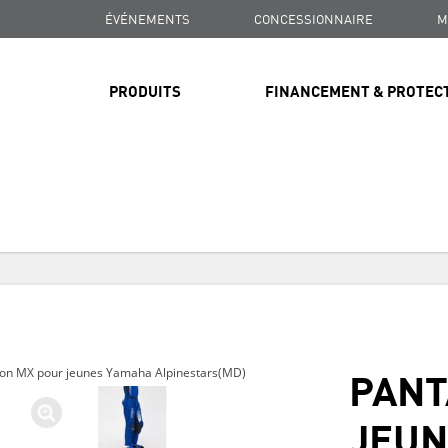
ÉVÉNEMENTS
CONCESSIONNAIRE
M
PRODUITS
FINANCEMENT & PROTEC
LIVRAISON GRATUITE
SUR TOUTES LES COMMANDES DE PLUS DE 99 $
LIVRAISON GRATUITE
SUR TOUTES LES COMMANDES DE PLUS DE 99 $
PANT
lon MX pour jeunes Yamaha Alpinestars(MD)
LIVRAISON GRATUITE
SUR TOUTES LES COMMANDES DE PLUS DE 99 $
JEUN