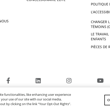
POLITIQUE 
L’ACCESSIBI
NOUS
CHANGER L
TÉMOINS (
LE TRAVAIL
ENFANTS
PIÈCES DE 
© 2026 Yamaha Moteur du Canada Ltée. Tous droits réservés.
te functionalities, like enhancing user experience
SITE WEB GLOBAL
YAMAHA MUSIC
your use of our site with our social media,
C
-out by clicking on the link “Your Opt-Out Rights”.