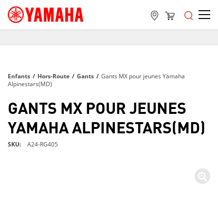
LIVRAISON GRATUITE
SUR TOUTES LES COMMANDES DE PLUS DE 99 $
LIVRAISON GRATUITE
Enfants
/
Hors-Route
/
Gants
/
Gants MX pour jeunes Yamaha
SUR TOUTES LES COMMANDES DE PLUS DE 99 $
Alpinestars(MD)
LIVRAISON GRATUITE
GANTS MX POUR JEUNES
SUR TOUTES LES COMMANDES DE PLUS DE 99 $
YAMAHA ALPINESTARS(MD)
SKU
A24-RG405