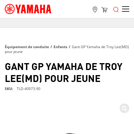
LIVRAISON GRATUITE
SUR TOUTES LES COMMANDES DE PLUS DE 99 $
LIVRAISON GRATUITE
Équipement de conduite
/
Enfants
/
Gant GP Yamaha de Troy Lee(MD)
SUR TOUTES LES COMMANDES DE PLUS DE 99 $
pour jeune
LIVRAISON GRATUITE
GANT GP YAMAHA DE TROY
SUR TOUTES LES COMMANDES DE PLUS DE 99 $
LEE(MD) POUR JEUNE
SKU
TLD-40973-90