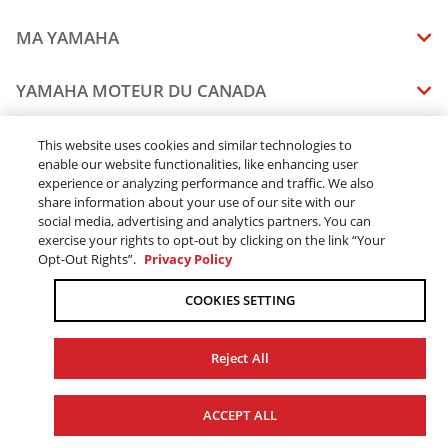
MA YAMAHA
MANUELS
YAMAHA MOTEUR DU CANADA
ÉTAT DES RAPPELS DE VOTRE VÉHICULE
SOMMAIRE DE L'ENTREPRISE
CONCESSIONNAIRES
This website uses cookies and similar technologies to
enable our website functionalities, like enhancing user
CARRIERES
experience or analyzing performance and traffic. We also
TROUVEZ UN CONCESSIONNAIRE
MENTIONS JURIDIQUES
RESTONS DEHORS
share information about your use of our site with our
DEVENEZ CONCESSIONNAIRE
social media, advertising and analytics partners. You can
BLOGUE
MODALITÉS ET CONDITIONS
exercise your rights to opt-out by clicking on the link “Your
COMMANDES EN LIGNE
CONCESSIONAIRE ÉLITE
Opt-Out Rights”.
Privacy Policy
COMMUNIQUEZ AVEC NOUS
ACOMPTE EN LIGNE MODALITÉS ET CONDITIONS
SUIVRE MA COMMANDE
FAQ
COOKIES SETTING
POLITIQUE DE CONFIDENTIALITÉ
TRAITEMENT DES COMMANDES
L’ACCESSIBILITÉ
LIVRAISON
Reject All
CHANGER LES PARAMÈTRES DES TÉMOINS (COOKIES)
DISPONIBILITÉ DES PRODUITS
© 2026 Yamaha Moteur du Canada Ltée. Tous droits réservés.
LE TRAVAIL FORCÉ ET DES ENFANTS
ACCEPT ALL
TAXE DE VENTE
SITE WEB GLOBAL
YAMAHA MUSIC
PIÈCES DE RECHANGE ET SERVICES