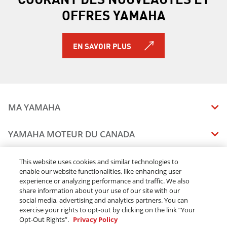
OFFRES YAMAHA
EN SAVOIR PLUS
MA YAMAHA
MANUELS
YAMAHA MOTEUR DU CANADA
ÉTAT DES RAPPELS DE VOTRE VÉHICULE
SOMMAIRE DE L'ENTREPRISE
CONCESSIONNAIRES
This website uses cookies and similar technologies to
enable our website functionalities, like enhancing user
CARRIERES
experience or analyzing performance and traffic. We also
TROUVEZ UN CONCESSIONNAIRE
MENTIONS JURIDIQUES
RESTONS DEHORS
share information about your use of our site with our
DEVENEZ CONCESSIONNAIRE
social media, advertising and analytics partners. You can
BLOGUE
MODALITÉS ET CONDITIONS
exercise your rights to opt-out by clicking on the link “Your
COMMANDES EN LIGNE
CONCESSIONAIRE ÉLITE
Opt-Out Rights”.
Privacy Policy
COMMUNIQUEZ AVEC NOUS
ACOMPTE EN LIGNE MODALITÉS ET CONDITIONS