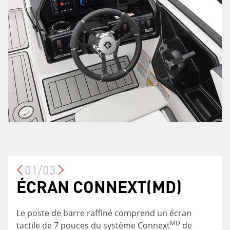
01/03
ÉCRAN CONNEXT(MD)
TOUR INCLINÉE VERS
COMPARTIMENT DE
L'AVANT
RANGEMENT
Le poste de barre raffiné comprend un écran
MD
tactile de 7 pouces du système Connext
de