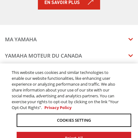
EN SAVOIR PLUS
MA YAMAHA
MANUELS
YAMAHA MOTEUR DU CANADA
ÉTAT DES RAPPELS DE VOTRE VÉHICULE
SOMMAIRE DE L'ENTREPRISE
CONCESSIONNAIRES
This website uses cookies and similar technologies to
enable our website functionalities, like enhancing user
CARRIERES
experience or analyzing performance and traffic. We also
TROUVEZ UN CONCESSIONNAIRE
MENTIONS JURIDIQUES
RESTONS DEHORS
share information about your use of our site with our
DEVENEZ CONCESSIONNAIRE
social media, advertising and analytics partners. You can
BLOGUE
MODALITÉS ET CONDITIONS
exercise your rights to opt-out by clicking on the link “Your
COMMANDES EN LIGNE
CONCESSIONAIRE ÉLITE
Opt-Out Rights”.
Privacy Policy
COMMUNIQUEZ AVEC NOUS
ACOMPTE EN LIGNE MODALITÉS ET CONDITIONS
SUIVRE MA COMMANDE
FAQ
COOKIES SETTING
POLITIQUE DE CONFIDENTIALITÉ
TRAITEMENT DES COMMANDES
L’ACCESSIBILITÉ
LIVRAISON