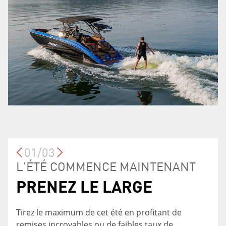
01/03
PROGRAMME DE
L'ÉTÉ COMMENCE MAINTENANT
LA VENTE PRENEZ LE LARGE
PRENEZ LE LARGE
TAUX DE FINANCEMENT
FIDÉLISATION
SPÉCIAUX
Tirez le maximum de cet été en profitant de
Vous êtes actuelllement propriétaire d'un
remises incroyables ou de faibles taux de