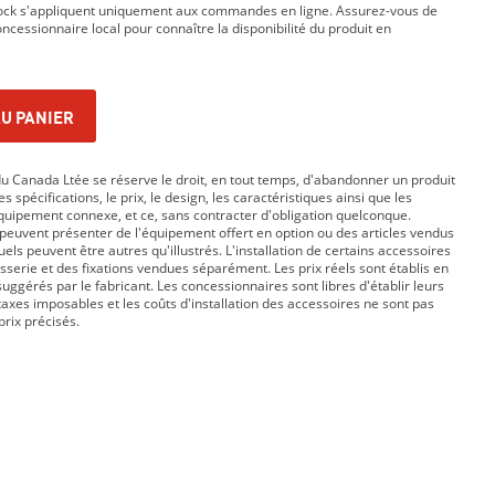
tock s'appliquent uniquement aux commandes en ligne. Assurez-vous de
ncessionnaire local pour connaître la disponibilité du produit en
U PANIER
 Canada Ltée se réserve le droit, en tout temps, d'abandonner un produit
s spécifications, le prix, le design, les caractéristiques ainsi que les
équipement connexe, et ce, sans contracter d'obligation quelconque.
peuvent présenter de l'équipement offert en option ou des articles vendus
ls peuvent être autres qu'illustrés. L'installation de certains accessoires
isserie et des fixations vendues séparément. Les prix réels sont établis en
suggérés par le fabricant. Les concessionnaires sont libres d'établir leurs
taxes imposables et les coûts d'installation des accessoires ne sont pas
prix précisés.