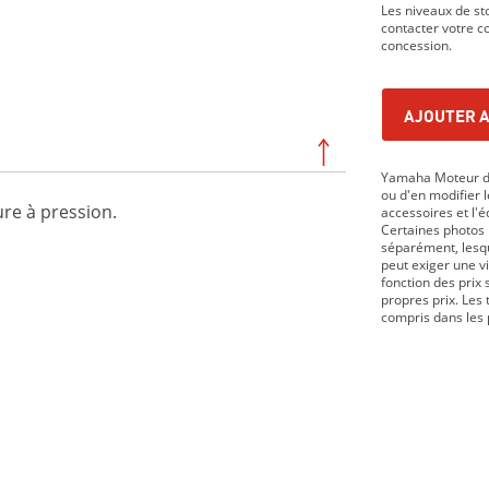
Les niveaux de s
contacter votre co
concession.
AJOUTER A
Yamaha Moteur du
ou d'en modifier le
re à pression.
accessoires et l'
Certaines photos 
séparément, lesque
peut exiger une v
fonction des prix 
propres prix. Les 
compris dans les 