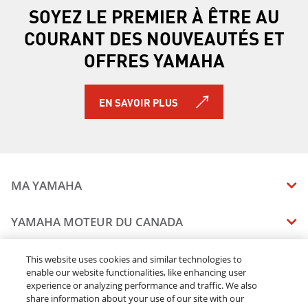
SOYEZ LE PREMIER À ÊTRE AU
COURANT DES NOUVEAUTÉS ET
OFFRES YAMAHA
EN SAVOIR PLUS
MA YAMAHA
MANUELS
YAMAHA MOTEUR DU CANADA
ÉTAT DES RAPPELS DE VOTRE VÉHICULE
SOMMAIRE DE L'ENTREPRISE
CONCESSIONNAIRES
This website uses cookies and similar technologies to
enable our website functionalities, like enhancing user
CARRIERES
experience or analyzing performance and traffic. We also
TROUVEZ UN CONCESSIONNAIRE
MENTIONS JURIDIQUES
RESTONS DEHORS
share information about your use of our site with our