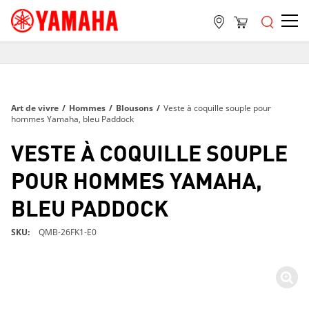
LIVRAISON GRATUITE
SUR TOUTES LES COMMANDES DE PLUS DE 99 $
LIVRAISON GRATUITE
Art de vivre
/
Hommes
/
Blousons
/
Veste à coquille souple pour
SUR TOUTES LES COMMANDES DE PLUS DE 99 $
hommes Yamaha, bleu Paddock
LIVRAISON GRATUITE
VESTE À COQUILLE SOUPLE
SUR TOUTES LES COMMANDES DE PLUS DE 99 $
POUR HOMMES YAMAHA,
BLEU PADDOCK
SKU
QMB-26FK1-E0