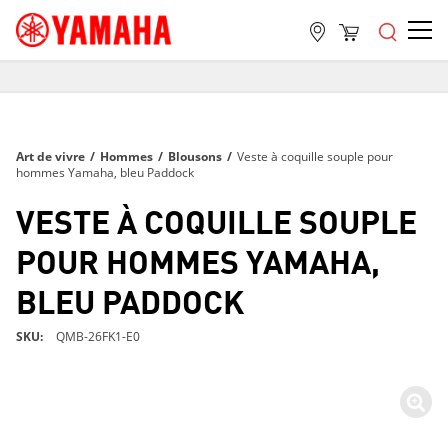
LIVRAISON GRATUITE
SUR TOUTES LES COMMANDES DE PLUS DE 99 $
LIVRAISON GRATUITE
Art de vivre
/
Hommes
/
Blousons
/
Veste à coquille souple pour
SUR TOUTES LES COMMANDES DE PLUS DE 99 $
hommes Yamaha, bleu Paddock
LIVRAISON GRATUITE
VESTE À COQUILLE SOUPLE
SUR TOUTES LES COMMANDES DE PLUS DE 99 $
POUR HOMMES YAMAHA,
BLEU PADDOCK
SKU
QMB-26FK1-E0