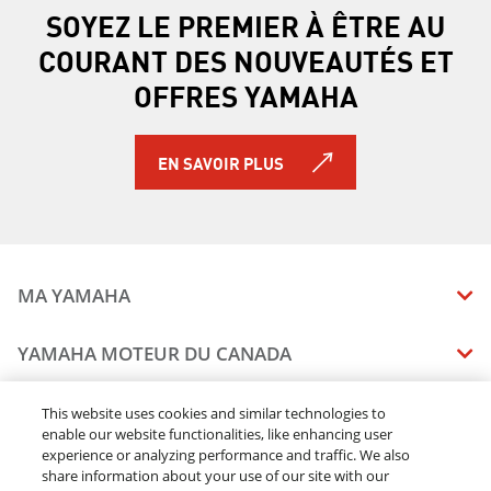
SOYEZ LE PREMIER À ÊTRE AU
COURANT DES NOUVEAUTÉS ET
OFFRES YAMAHA
EN SAVOIR PLUS
MA YAMAHA
MANUELS
YAMAHA MOTEUR DU CANADA
ÉTAT DES RAPPELS DE VOTRE VÉHICULE
SOMMAIRE DE L'ENTREPRISE
CONCESSIONNAIRES
This website uses cookies and similar technologies to
enable our website functionalities, like enhancing user
CARRIERES
experience or analyzing performance and traffic. We also
TROUVEZ UN CONCESSIONNAIRE
MENTIONS JURIDIQUES
RESTONS DEHORS
share information about your use of our site with our