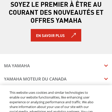
SOYEZ LE PREMIER À ÊTRE AU
COURANT DES NOUVEAUTÉS ET
OFFRES YAMAHA
EN SAVOIR PLUS
MA YAMAHA
MANUELS
YAMAHA MOTEUR DU CANADA
ÉTAT DES RAPPELS DE VOTRE VÉHICULE
SOMMAIRE DE L'ENTREPRISE
CONCESSIONNAIRES
This website uses cookies and similar technologies to
enable our website functionalities, like enhancing user
CARRIERES
experience or analyzing performance and traffic. We also
TROUVEZ UN CONCESSIONNAIRE
MENTIONS JURIDIQUES
RESTONS DEHORS
share information about your use of our site with our
DEVENEZ CONCESSIONNAIRE
social media, advertising and analytics partners. You can