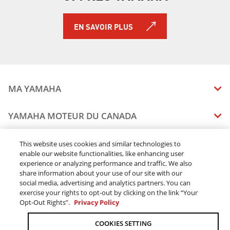
EN SAVOIR PLUS
MA YAMAHA
MANUELS
YAMAHA MOTEUR DU CANADA
ÉTAT DES RAPPELS DE VOTRE VÉHICULE
SOMMAIRE DE L'ENTREPRISE
CONCESSIONNAIRES
This website uses cookies and similar technologies to
enable our website functionalities, like enhancing user
CARRIERES
experience or analyzing performance and traffic. We also
TROUVEZ UN CONCESSIONNAIRE
MENTIONS JURIDIQUES
RESTONS DEHORS
share information about your use of our site with our
DEVENEZ CONCESSIONNAIRE
social media, advertising and analytics partners. You can
BLOGUE
MODALITÉS ET CONDITIONS
exercise your rights to opt-out by clicking on the link “Your
COMMANDES EN LIGNE
CONCESSIONAIRE ÉLITE
Opt-Out Rights”.
Privacy Policy
COMMUNIQUEZ AVEC NOUS
ACOMPTE EN LIGNE MODALITÉS ET CONDITIONS
SUIVRE MA COMMANDE
FAQ
COOKIES SETTING
POLITIQUE DE CONFIDENTIALITÉ