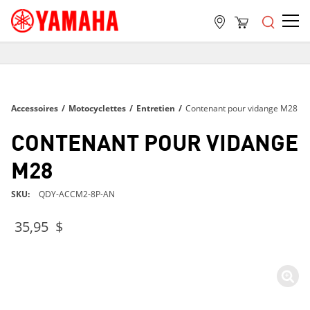
LIVRAISON GRATUITE
SUR TOUTES LES COMMANDES DE PLUS DE 99 $
LIVRAISON GRATUITE
Accessoires
/
Motocyclettes
/
Entretien
/
Contenant pour vidange M28
SUR TOUTES LES COMMANDES DE PLUS DE 99 $
LIVRAISON GRATUITE
CONTENANT POUR VIDANGE
SUR TOUTES LES COMMANDES DE PLUS DE 99 $
M28
SKU
QDY-ACCM2-8P-AN
35,95 $