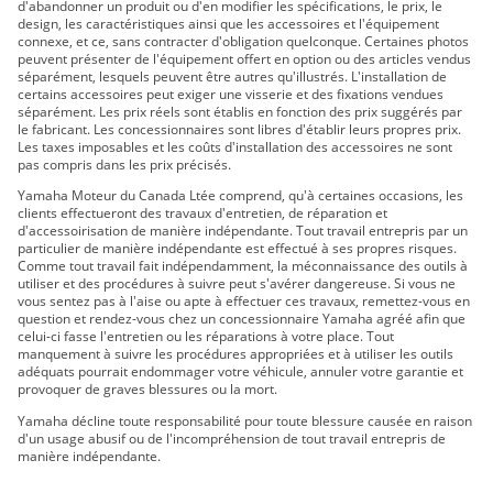
d'abandonner un produit ou d'en modifier les spécifications, le prix, le
TRACER 900 GT 2019
design, les caractéristiques ainsi que les accessoires et l'équipement
connexe, et ce, sans contracter d'obligation quelconque. Certaines photos
TRACER 900 2019
peuvent présenter de l'équipement offert en option ou des articles vendus
NIKEN GT 2019
séparément, lesquels peuvent être autres qu'illustrés. L'installation de
certains accessoires peut exiger une visserie et des fixations vendues
PW50 2019 À 2 TEMPS
séparément. Les prix réels sont établis en fonction des prix suggérés par
TT-R110E 2019
le fabricant. Les concessionnaires sont libres d'établir leurs propres prix.
Les taxes imposables et les coûts d'installation des accessoires ne sont
TT-R125LE 2019
pas compris dans les prix précisés.
TT-R230 2019
Yamaha Moteur du Canada Ltée comprend, qu'à certaines occasions, les
TT-R50E 2019
clients effectueront des travaux d'entretien, de réparation et
d'accessoirisation de manière indépendante. Tout travail entrepris par un
TW200E 2019
particulier de manière indépendante est effectué à ses propres risques.
VMAX 2019
Comme tout travail fait indépendamment, la méconnaissance des outils à
utiliser et des procédures à suivre peut s'avérer dangereuse. Si vous ne
WR250F 2019
vous sentez pas à l'aise ou apte à effectuer ces travaux, remettez-vous en
WR250R 2019
question et rendez-vous chez un concessionnaire Yamaha agréé afin que
celui-ci fasse l'entretien ou les réparations à votre place. Tout
WR450F 2019
manquement à suivre les procédures appropriées et à utiliser les outils
SMAX 2019
adéquats pourrait endommager votre véhicule, annuler votre garantie et
provoquer de graves blessures ou la mort.
XSR700 2019
XSR900 2019
Yamaha décline toute responsabilité pour toute blessure causée en raison
d'un usage abusif ou de l'incompréhension de tout travail entrepris de
XT250 2019
manière indépendante.
SUPER TÉNÉRÉ ES 2019