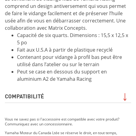
comprend un design antiversement qui vous permet
de faire le vidange facilement et de préserver l’huile
usée afin de vous en débarrasser correctement. Une
collaboration avec Matrix Concepts.
Capacité de six quarts. Dimensions : 15,5 x 12,5 x
5 po
Fait aux U.S.A à partir de plastique recyclé
Contenant pour vidange à profil bas peut être
utilisé dans l’atelier ou sur le terrain
Peut se case en dessous du support en
aluminium A2 de Yamaha Racing
COMPATIBILITÉ
FJR1300ES 2019
Vous ne savez pas si l'accessoire est compatible avec votre produit?
MT-07 2019
Communiquez avec un concessionnaire.
MT-09 2019
Yamaha Moteur du Canada Ltée se réserve le droit, en tout temps,
MT-10 2019