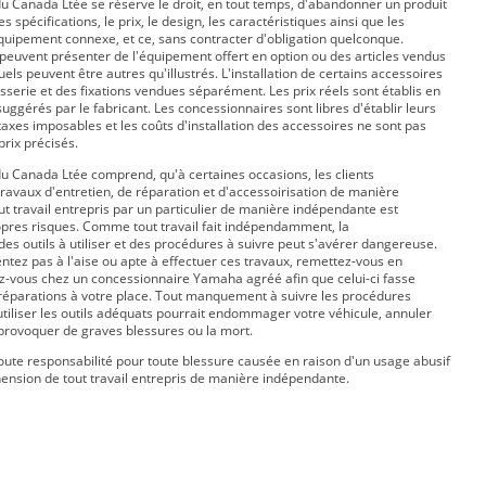
 Canada Ltée se réserve le droit, en tout temps, d'abandonner un produit
s spécifications, le prix, le design, les caractéristiques ainsi que les
équipement connexe, et ce, sans contracter d'obligation quelconque.
peuvent présenter de l'équipement offert en option ou des articles vendus
ls peuvent être autres qu'illustrés. L'installation de certains accessoires
isserie et des fixations vendues séparément. Les prix réels sont établis en
suggérés par le fabricant. Les concessionnaires sont libres d'établir leurs
taxes imposables et les coûts d'installation des accessoires ne sont pas
prix précisés.
 Canada Ltée comprend, qu'à certaines occasions, les clients
travaux d'entretien, de réparation et d'accessoirisation de manière
t travail entrepris par un particulier de manière indépendante est
opres risques. Comme tout travail fait indépendamment, la
s outils à utiliser et des procédures à suivre peut s'avérer dangereuse.
entez pas à l'aise ou apte à effectuer ces travaux, remettez-vous en
z-vous chez un concessionnaire Yamaha agréé afin que celui-ci fasse
s réparations à votre place. Tout manquement à suivre les procédures
utiliser les outils adéquats pourrait endommager votre véhicule, annuler
 provoquer de graves blessures ou la mort.
ute responsabilité pour toute blessure causée en raison d'un usage abusif
ension de tout travail entrepris de manière indépendante.