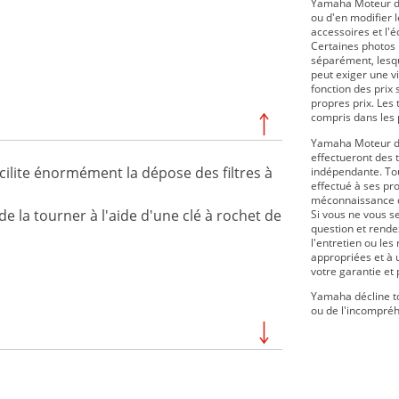
Yamaha Moteur du
ou d'en modifier le
accessoires et l'
Certaines photos 
séparément, lesque
peut exiger une v
fonction des prix 
propres prix. Les 
compris dans les 
Yamaha Moteur du
effectueront des 
cilite énormément la dépose des filtres à
indépendante. Tou
effectué à ses pr
méconnaissance de
s de la tourner à l'aide d'une clé à rochet de
Si vous ne vous s
question et rende
l'entretien ou le
appropriées et à 
votre garantie et
Yamaha décline to
ou de l'incompréh
019
210 FSH SPORT 2019