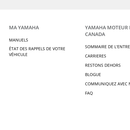
TRACER 900 2020
2020 NIKEN GT
VX CRUISER 2020
VX DELUXE 2020
XSR900 2020
SUPER TÉNÉRÉ ES
BOLT 2020
BOLT R-SPEC 202
MA YAMAHA
YAMAHA MOTEUR
YZF-R1M 2020
YZF-R3 2020
CANADA
MANUELS
SOMMAIRE DE L'ENTRE
ÉTAT DES RAPPELS DE VOTRE
YZF-R6 2020
VIKING DAE 2020
VÉHICULE
CARRIERES
VIKING VI DAE 2020
WOLVERINE X2 DA
RESTONS DEHORS
WOLVERINE X4 DAE SE 2020
YXZ1000R SS DAE 
BLOGUE
EXR 2021
EX DELUXE 2021
COMMUNIQUEZ AVEC 
EX 2021
EX LIMITED 2021
FAQ
AR210 2021
SX210 2021
MT-07 2021
MT-09 2021
MT-10 2021
Tracer 9 GT 2021
SUPERJET 2021
VX CRUISER 2021
VX CRUISER HO 2021
XSR700 2021
SUPER TÉNÉRÉ ES 2021
Bolt R-Spec 2021