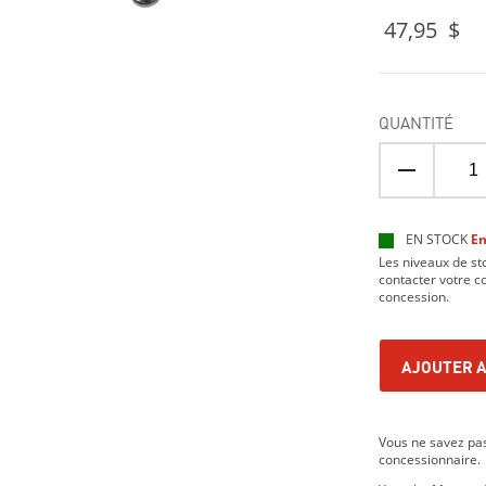
47,95 $
QUANTITÉ
EN STOCK
En
Les niveaux de s
contacter votre co
concession.
AJOUTER A
Vous ne savez pas
concessionnaire.