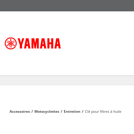
Accessoires
/
Motocyclettes
/
Entretien
/
Clé pour filtres à huile