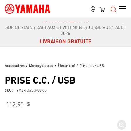
LIVRAISON GRATUITE
SUR TOUTES LES COMMANDES DE PLUS DE 99 $
ÉCONOMISEZ 30 %
SUR CERTAINS CADEAUX ET VÊTEMENTS JUSQU’AU 31 AOÛT
2026
LIVRAISON GRATUITE
SUR TOUTES LES COMMANDES DE PLUS DE 99 $
ÉCONOMISEZ 30 %
SUR CERTAINS CADEAUX ET VÊTEMENTS JUSQU’AU 31 AOÛT
Accessoires
/
Motocyclettes
/
Électricité
/
Prise c.c. / USB
2026
LIVRAISON GRATUITE
PRISE C.C. / USB
SUR TOUTES LES COMMANDES DE PLUS DE 99 $
SKU
YME-FUSBU-00-00
112,95 $