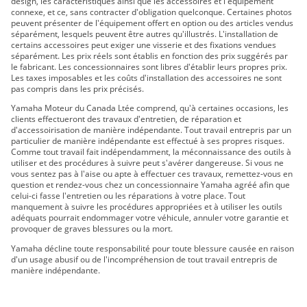
MT-07 2024
design, les caractéristiques ainsi que les accessoires et l'équipement
connexe, et ce, sans contracter d'obligation quelconque. Certaines photos
MT-07 2018
peuvent présenter de l'équipement offert en option ou des articles vendus
séparément, lesquels peuvent être autres qu'illustrés. L'installation de
certains accessoires peut exiger une visserie et des fixations vendues
séparément. Les prix réels sont établis en fonction des prix suggérés par
le fabricant. Les concessionnaires sont libres d'établir leurs propres prix.
Les taxes imposables et les coûts d'installation des accessoires ne sont
pas compris dans les prix précisés.
Yamaha Moteur du Canada Ltée comprend, qu'à certaines occasions, les
clients effectueront des travaux d'entretien, de réparation et
d'accessoirisation de manière indépendante. Tout travail entrepris par un
particulier de manière indépendante est effectué à ses propres risques.
Comme tout travail fait indépendamment, la méconnaissance des outils à
utiliser et des procédures à suivre peut s'avérer dangereuse. Si vous ne
vous sentez pas à l'aise ou apte à effectuer ces travaux, remettez-vous en
question et rendez-vous chez un concessionnaire Yamaha agréé afin que
celui-ci fasse l'entretien ou les réparations à votre place. Tout
manquement à suivre les procédures appropriées et à utiliser les outils
adéquats pourrait endommager votre véhicule, annuler votre garantie et
provoquer de graves blessures ou la mort.
Yamaha décline toute responsabilité pour toute blessure causée en raison
d'un usage abusif ou de l'incompréhension de tout travail entrepris de
manière indépendante.