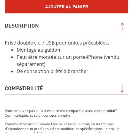
AJOUTER AU PANIER
DESCRIPTION
Prise double c.c. / USB pour unités précâblées.
Montage au guidon
Peut être montée sur un porte-iPhone (vendu
séparément)
De conception prête à brancher
COMPATIBILITÉ
MT-07 2019
Vous ne savez pas si l'accessoire est compatible avec votre produit?
MT-07 2021
Communiquez avec un concessionnaire.
MT-07 2022
Yamaha Moteur du Canada Ltée se réserve le droit, en tout temps,
MT-07 2023
d'abandonner un produit ou d'en modifier les spécifications, le prix, le