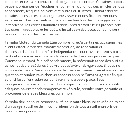
connexe, et ce, sans contracter d'obligation quelconque. Certaines photos
Ténéré 700 2026
peuvent présenter de l'équipement offert en option ou des articles vendus
Ténéré 700 World Raid 2026
séparément, lesquels peuvent être autres qu'illustrés. L'installation de
certains accessoires peut exiger une visserie et des fixations vendues
séparément. Les prix réels sont établis en fonction des prix suggérés par
le fabricant. Les concessionnaires sont libres d'établir leurs propres prix.
Les taxes imposables et les coûts d'installation des accessoires ne sont
pas compris dans les prix précisés.
Yamaha Moteur du Canada Ltée comprend, qu'à certaines occasions, les
clients effectueront des travaux d'entretien, de réparation et
d'accessoirisation de manière indépendante. Tout travail entrepris par un
particulier de manière indépendante est effectué à ses propres risques.
Comme tout travail fait indépendamment, la méconnaissance des outils à
utiliser et des procédures à suivre peut s'avérer dangereuse. Si vous ne
vous sentez pas à l'aise ou apte à effectuer ces travaux, remettez-vous en
question et rendez-vous chez un concessionnaire Yamaha agréé afin que
celui-ci fasse l'entretien ou les réparations à votre place. Tout
manquement à suivre les procédures appropriées et à utiliser les outils
adéquats pourrait endommager votre véhicule, annuler votre garantie et
provoquer de graves blessures ou la mort.
Yamaha décline toute responsabilité pour toute blessure causée en raison
d'un usage abusif ou de l'incompréhension de tout travail entrepris de
manière indépendante.