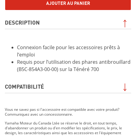
AJOUTER AU PANIER
DESCRIPTION
Connexion facile pour les accessoires prêts à
l’emploi
Requis pour l’utilisation des phares antibrouillard
(B5C-854A3-00-00) sur la Ténéré 700
COMPATIBILITÉ
TÉNÉRÉ 700 2021
Vous ne savez pas si l'accessoire est compatible avec votre produit?
Tenere 700 2022
Communiquez avec un concessionnaire.
Tenere 700 2023
Yamaha Moteur du Canada Ltée se réserve le droit, en tout temps,
Ténéré 700 2024
d'abandonner un produit ou d'en modifier les spécifications, le prix, le
Ténéré 700 2025
design, les caractéristiques ainsi que les accessoires et l'équipement