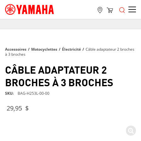
LIVRAISON GRATUITE
SUR TOUTES LES COMMANDES DE PLUS DE 99 $
LIVRAISON GRATUITE
Accessoires
/
Motocyclettes
/
Électricité
/
Câble adaptateur 2 broches
SUR TOUTES LES COMMANDES DE PLUS DE 99 $
à 3 broches
LIVRAISON GRATUITE
CÂBLE ADAPTATEUR 2
SUR TOUTES LES COMMANDES DE PLUS DE 99 $
BROCHES À 3 BROCHES
SKU
BAG-H253L-00-00
29,95 $