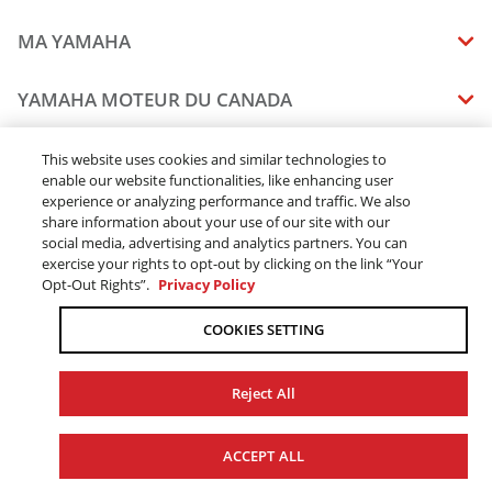
MA YAMAHA
MANUELS
YAMAHA MOTEUR DU CANADA
ÉTAT DES RAPPELS DE VOTRE VÉHICULE
SOMMAIRE DE L'ENTREPRISE
CONCESSIONNAIRES
This website uses cookies and similar technologies to
enable our website functionalities, like enhancing user
CARRIERES
experience or analyzing performance and traffic. We also
TROUVEZ UN CONCESSIONNAIRE
MENTIONS JURIDIQUES
RESTONS DEHORS
share information about your use of our site with our
DEVENEZ CONCESSIONNAIRE
social media, advertising and analytics partners. You can
BLOGUE
MODALITÉS ET CONDITIONS
exercise your rights to opt-out by clicking on the link “Your
COMMANDES EN LIGNE
CONCESSIONAIRE ÉLITE
Opt-Out Rights”.
Privacy Policy
COMMUNIQUEZ AVEC NOUS
ACOMPTE EN LIGNE MODALITÉS ET CONDITIONS
SUIVRE MA COMMANDE
FAQ
COOKIES SETTING
POLITIQUE DE CONFIDENTIALITÉ
TRAITEMENT DES COMMANDES
L’ACCESSIBILITÉ
LIVRAISON
Reject All
CHANGER LES PARAMÈTRES DES TÉMOINS (COOKIES)
DISPONIBILITÉ DES PRODUITS
© 2026 Yamaha Moteur du Canada Ltée. Tous droits réservés.
LE TRAVAIL FORCÉ ET DES ENFANTS
ACCEPT ALL
TAXE DE VENTE
SITE WEB GLOBAL
YAMAHA MUSIC
PIÈCES DE RECHANGE ET SERVICES