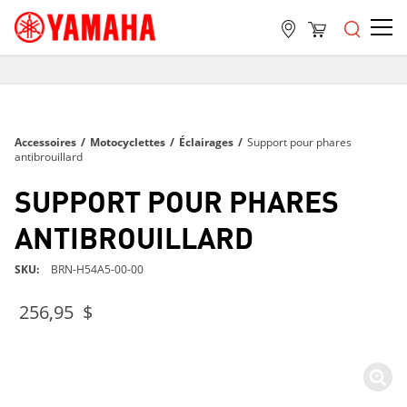
LIVRAISON GRATUITE
SUR TOUTES LES COMMANDES DE PLUS DE 99 $
LIVRAISON GRATUITE
Accessoires
/
Motocyclettes
/
Éclairages
/
Support pour phares
SUR TOUTES LES COMMANDES DE PLUS DE 99 $
antibrouillard
LIVRAISON GRATUITE
SUPPORT POUR PHARES
SUR TOUTES LES COMMANDES DE PLUS DE 99 $
ANTIBROUILLARD
SKU
BRN-H54A5-00-00
256,95 $