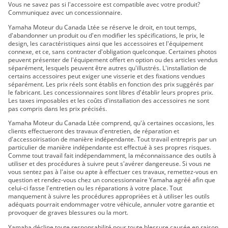
Vous ne savez pas si l'accessoire est compatible avec votre produit?
Tracer 9 Y-AMT 2025
Communiquez avec un concessionnaire.
Yamaha Moteur du Canada Ltée se réserve le droit, en tout temps,
d'abandonner un produit ou d'en modifier les spécifications, le prix, le
design, les caractéristiques ainsi que les accessoires et l'équipement
connexe, et ce, sans contracter d'obligation quelconque. Certaines photos
peuvent présenter de l'équipement offert en option ou des articles vendus
séparément, lesquels peuvent être autres qu'illustrés. L'installation de
certains accessoires peut exiger une visserie et des fixations vendues
séparément. Les prix réels sont établis en fonction des prix suggérés par
le fabricant. Les concessionnaires sont libres d'établir leurs propres prix.
Les taxes imposables et les coûts d'installation des accessoires ne sont
pas compris dans les prix précisés.
Yamaha Moteur du Canada Ltée comprend, qu'à certaines occasions, les
clients effectueront des travaux d'entretien, de réparation et
d'accessoirisation de manière indépendante. Tout travail entrepris par un
particulier de manière indépendante est effectué à ses propres risques.
Comme tout travail fait indépendamment, la méconnaissance des outils à
utiliser et des procédures à suivre peut s'avérer dangereuse. Si vous ne
vous sentez pas à l'aise ou apte à effectuer ces travaux, remettez-vous en
question et rendez-vous chez un concessionnaire Yamaha agréé afin que
celui-ci fasse l'entretien ou les réparations à votre place. Tout
manquement à suivre les procédures appropriées et à utiliser les outils
adéquats pourrait endommager votre véhicule, annuler votre garantie et
provoquer de graves blessures ou la mort.
Yamaha décline toute responsabilité pour toute blessure causée en raison