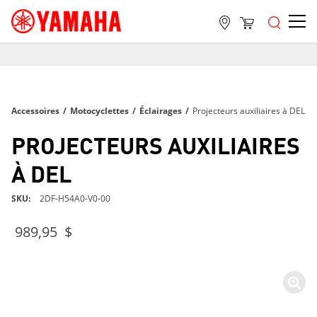
LIVRAISON GRATUITE
SUR TOUTES LES COMMANDES DE PLUS DE 99 $
LIVRAISON GRATUITE
Accessoires
/
Motocyclettes
/
Éclairages
/
Projecteurs auxiliaires à DEL
SUR TOUTES LES COMMANDES DE PLUS DE 99 $
LIVRAISON GRATUITE
PROJECTEURS AUXILIAIRES
SUR TOUTES LES COMMANDES DE PLUS DE 99 $
À DEL
SKU
2DF-H54A0-V0-00
989,95 $