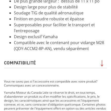
De plus grande largeur : dessus de 11 x 11 po
Design large pour plus de stabilité
Soudage TIG de qualité aéronautique
Finition en poudre robuste et épaisse
Superposables pour faciliter le transport et
l’entreposage
Design exclusif Yamaha
Compatible avec le contenant pour vidange M28
(QDY-ACCM2-8P-AN), vendu séparément
COMPATIBILITÉ
TT-R110E 2019
Vous ne savez pas si l'accessoire est compatible avec votre produit?
TT-R125LE 2019
Communiquez avec un concessionnaire.
TT-R230 2019
Yamaha Moteur du Canada Ltée se réserve le droit, en tout temps,
TW200E 2019
d'abandonner un produit ou d'en modifier les spécifications, le prix, le
WR250F 2019
design, les caractéristiques ainsi que les accessoires et l'équipement
connexe, et ce, sans contracter d'obligation quelconque. Certaines photos
WR250R 2019
peuvent présenter de l'équipement offert en option ou des articles vendus