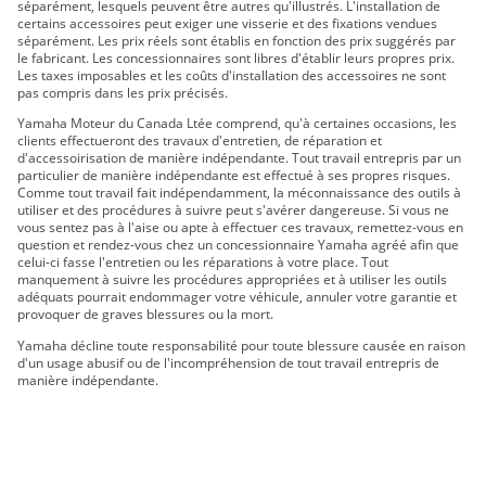
WR450F 2019
séparément, lesquels peuvent être autres qu'illustrés. L'installation de
certains accessoires peut exiger une visserie et des fixations vendues
XT250 2019
séparément. Les prix réels sont établis en fonction des prix suggérés par
YZ125 2019 À 2 TEMPS
le fabricant. Les concessionnaires sont libres d'établir leurs propres prix.
Les taxes imposables et les coûts d'installation des accessoires ne sont
YZ250F 2019
pas compris dans les prix précisés.
YZ250FX 2019
Yamaha Moteur du Canada Ltée comprend, qu'à certaines occasions, les
YZ250 2019 À 2 TEMPS
clients effectueront des travaux d'entretien, de réparation et
d'accessoirisation de manière indépendante. Tout travail entrepris par un
YZ250X 2019 À 2 TEMPS
particulier de manière indépendante est effectué à ses propres risques.
YZ450F 2019
Comme tout travail fait indépendamment, la méconnaissance des outils à
utiliser et des procédures à suivre peut s'avérer dangereuse. Si vous ne
YZ450FX 2019
vous sentez pas à l'aise ou apte à effectuer ces travaux, remettez-vous en
TT-R110E 2020
question et rendez-vous chez un concessionnaire Yamaha agréé afin que
celui-ci fasse l'entretien ou les réparations à votre place. Tout
TT-R125LE 2020
manquement à suivre les procédures appropriées et à utiliser les outils
TT-R230 2020
adéquats pourrait endommager votre véhicule, annuler votre garantie et
provoquer de graves blessures ou la mort.
TW200E 2020
WR250F 2020
Yamaha décline toute responsabilité pour toute blessure causée en raison
d'un usage abusif ou de l'incompréhension de tout travail entrepris de
WR250R 2020
manière indépendante.
WR450F 2020
XT250 2020
YZ125 2020 À 2 TEMPS
YZ125X 2020 À 2 TEMPS