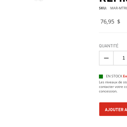
SKU
MAR-MTRC
76,95 $
QUANTITÉ
EN STOCK
En
Les niveaux de s
contacter votre co
concession.
AJOUTER A