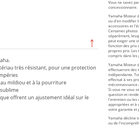
Vous ne savez pas
concessionnaire.
Yamaha Moteur du
ou d'en modifier le
accessoires et l'
Certaines photos 
séparément, lesque
peut exiger une v
fonction des prix 
propres prix. Les 
compris dans les 
maha.
Yamaha Moteur du
ériau très résistant, pour une protection
effectueront des 
empéries
indépendante. Tou
effectué à ses pr
 au mildiou et à la pourriture
méconnaissance de
 sublime
Si vous ne vous s
question et rende
ique offrent un ajustement idéal sur le
l'entretien ou le
appropriées et à 
votre garantie et
Yamaha décline to
ou de l'incompréh