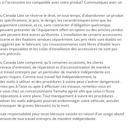
 si l'accessoire est compatible avec votre produit? Communiquez avec un
 Canada Ltée se réserve le droit, en tout temps, d'abandonner un produit
s spécifications, le prix, le design, les caractéristiques ainsi que les
équipement connexe, et ce, sans contracter d'obligation quelconque.
peuvent présenter de l'équipement offert en option ou des articles vendus
ls peuvent être autres qu'illustrés. L'installation de certains accessoires
isserie et des fixations vendues séparément. Les prix réels sont établis en
suggérés par le fabricant. Les concessionnaires sont libres d'établir leurs
taxes imposables et les coûts d'installation des accessoires ne sont pas
prix précisés.
 Canada Ltée comprend, qu'à certaines occasions, les clients
travaux d'entretien, de réparation et d'accessoirisation de manière
t travail entrepris par un particulier de manière indépendante est
opres risques. Comme tout travail fait indépendamment, la
s outils à utiliser et des procédures à suivre peut s'avérer dangereuse.
entez pas à l'aise ou apte à effectuer ces travaux, remettez-vous en
z-vous chez un concessionnaire Yamaha agréé afin que celui-ci fasse
s réparations à votre place. Tout manquement à suivre les procédures
utiliser les outils adéquats pourrait endommager votre véhicule, annuler
 provoquer de graves blessures ou la mort.
ute responsabilité pour toute blessure causée en raison d'un usage abusif
ension de tout travail entrepris de manière indépendante.