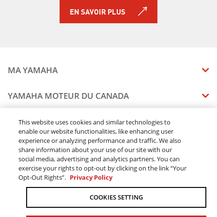
EN SAVOIR PLUS
MA YAMAHA
MANUELS
YAMAHA MOTEUR DU CANADA
ÉTAT DES RAPPELS DE VOTRE VÉHICULE
SOMMAIRE DE L'ENTREPRISE
CONCESSIONNAIRES
This website uses cookies and similar technologies to
enable our website functionalities, like enhancing user
CARRIERES
experience or analyzing performance and traffic. We also
TROUVEZ UN CONCESSIONNAIRE
MENTIONS JURIDIQUES
RESTONS DEHORS
share information about your use of our site with our
DEVENEZ CONCESSIONNAIRE
social media, advertising and analytics partners. You can
BLOGUE
MODALITÉS ET CONDITIONS
exercise your rights to opt-out by clicking on the link “Your
COMMANDES EN LIGNE
CONCESSIONAIRE ÉLITE
Opt-Out Rights”.
Privacy Policy
COMMUNIQUEZ AVEC NOUS
ACOMPTE EN LIGNE MODALITÉS ET CONDITIONS
SUIVRE MA COMMANDE
FAQ
COOKIES SETTING
POLITIQUE DE CONFIDENTIALITÉ
TRAITEMENT DES COMMANDES
L’ACCESSIBILITÉ