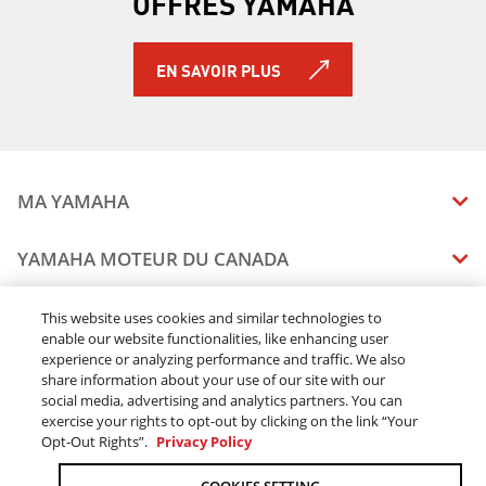
OFFRES YAMAHA
EN SAVOIR PLUS
MA YAMAHA
MANUELS
YAMAHA MOTEUR DU CANADA
ÉTAT DES RAPPELS DE VOTRE VÉHICULE
SOMMAIRE DE L'ENTREPRISE
CONCESSIONNAIRES
This website uses cookies and similar technologies to
enable our website functionalities, like enhancing user
CARRIERES
experience or analyzing performance and traffic. We also
TROUVEZ UN CONCESSIONNAIRE
MENTIONS JURIDIQUES
RESTONS DEHORS
share information about your use of our site with our
DEVENEZ CONCESSIONNAIRE
social media, advertising and analytics partners. You can
BLOGUE
MODALITÉS ET CONDITIONS
exercise your rights to opt-out by clicking on the link “Your
COMMANDES EN LIGNE
CONCESSIONAIRE ÉLITE
Opt-Out Rights”.
Privacy Policy
COMMUNIQUEZ AVEC NOUS
ACOMPTE EN LIGNE MODALITÉS ET CONDITIONS
SUIVRE MA COMMANDE
FAQ