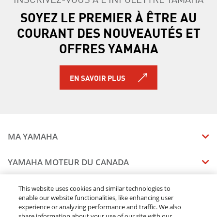
SOYEZ LE PREMIER À ÊTRE AU
COURANT DES NOUVEAUTÉS ET
OFFRES YAMAHA
EN SAVOIR PLUS
MA YAMAHA
MANUELS
YAMAHA MOTEUR DU CANADA
ÉTAT DES RAPPELS DE VOTRE VÉHICULE
SOMMAIRE DE L'ENTREPRISE
CONCESSIONNAIRES
This website uses cookies and similar technologies to
enable our website functionalities, like enhancing user
CARRIERES
experience or analyzing performance and traffic. We also
TROUVEZ UN CONCESSIONNAIRE
MENTIONS JURIDIQUES
RESTONS DEHORS
share information about your use of our site with our