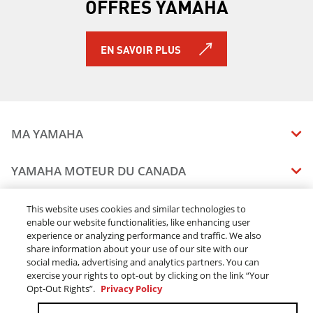
OFFRES YAMAHA
EN SAVOIR PLUS
MA YAMAHA
MANUELS
YAMAHA MOTEUR DU CANADA
ÉTAT DES RAPPELS DE VOTRE VÉHICULE
SOMMAIRE DE L'ENTREPRISE
CONCESSIONNAIRES
This website uses cookies and similar technologies to
enable our website functionalities, like enhancing user
CARRIERES
experience or analyzing performance and traffic. We also
TROUVEZ UN CONCESSIONNAIRE
MENTIONS JURIDIQUES
RESTONS DEHORS
share information about your use of our site with our
DEVENEZ CONCESSIONNAIRE
social media, advertising and analytics partners. You can
BLOGUE
MODALITÉS ET CONDITIONS
exercise your rights to opt-out by clicking on the link “Your
COMMANDES EN LIGNE
CONCESSIONAIRE ÉLITE
Opt-Out Rights”.
Privacy Policy
COMMUNIQUEZ AVEC NOUS
ACOMPTE EN LIGNE MODALITÉS ET CONDITIONS
SUIVRE MA COMMANDE
FAQ