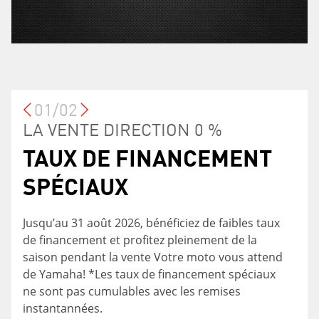
01/02
PROGRAMME DE
LA VENTE DIRECTION 0 %
TAUX DE FINANCEMENT
FIDÉLISATION
SPÉCIAUX
Vous êtes actuelllement propriétaire d'un
produit Yamaha Motor? Vous pourriez
Jusqu’au 31 août 2026, bénéficiez de faibles taux
bénéficier de 0,5 % de réduction sur votre taux
de financement et profitez pleinement de la
d’intérêt avec Services Financiers Yamaha si
saison pendant la vente Votre moto vous attend
vous financez un produit Yamaha neuf et jamais
de Yamaha! *Les taux de financement spéciaux
enregistré. Renseignez-vous auprès de votre
ne sont pas cumulables avec les remises
concessionnaire sur ce programme et sur les
instantannées.
conditions à remplir pour en bénéficier.