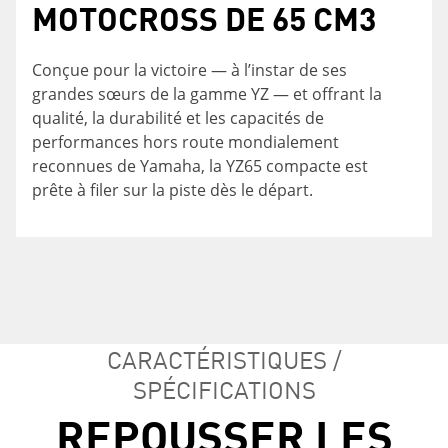
MOTOCROSS DE 65 CM3
PERFORMANCE
La YZ65 s'appuie sur les décennies de
performances de pointe et de durabilité
Conçue pour la victoire — à l’instar de ses
Le moteur bicylindre à 2 temps refroidi par
éprouvée de Yamaha. La YZ65 est peut-être le
grandes sœurs de la gamme YZ — et offrant la
liquide de la YZ65 est équipé du système de
plus petit membre de la famille, mais elle arbore
qualité, la durabilité et les capacités de
valve de surpuissance YPVSMC (Yamaha Power
le même style agressif que ses grandes sœurs
performances hors route mondialement
Valve System) assurant d'excellentes capacités
des gammes YZ et YZ-F, avec notamment ses
reconnues de Yamaha, la YZ65 compacte est
de puissance et de couple. Les mêmes
magnifiques jantes bleues ExcelMD.
prête à filer sur la piste dès le départ.
technologies évoluées que l’on retrouve dans les
motocross YZ125 et YZ250 éprouvées en
compétition se retrouvent également dans la
YZ65.
CARACTÉRISTIQUES /
SPÉCIFICATIONS
REPOUSSER LES