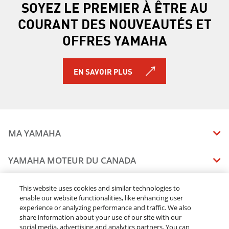
SOYEZ LE PREMIER À ÊTRE AU
COURANT DES NOUVEAUTÉS ET
OFFRES YAMAHA
EN SAVOIR PLUS
MA YAMAHA
MANUELS
YAMAHA MOTEUR DU CANADA
ÉTAT DES RAPPELS DE VOTRE VÉHICULE
SOMMAIRE DE L'ENTREPRISE
CONCESSIONNAIRES
This website uses cookies and similar technologies to
enable our website functionalities, like enhancing user
CARRIERES
experience or analyzing performance and traffic. We also
TROUVEZ UN CONCESSIONNAIRE
MENTIONS JURIDIQUES
RESTONS DEHORS
share information about your use of our site with our
DEVENEZ CONCESSIONNAIRE
social media, advertising and analytics partners. You can